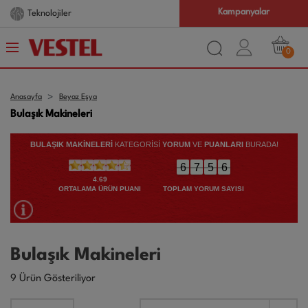
Kampanyalar
Teknolojiler
0
Anasayfa
Beyaz Eşya
Bulaşık Makineleri
BULAŞIK MAKINELERI
KATEGORİSİ
YORUM
VE
PUANLARI
BURADA!
6
4
2
6
7
5
6
6
7
5
6
4.69
TOPLAM YORUM SAYISI
ORTALAMA ÜRÜN PUANI
Bulaşık Makineleri
9 Ürün Gösteriliyor