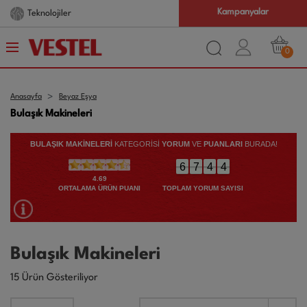
Kampanyalar
Com.tr
Farkı
0
Anasayfa
Beyaz Eşya
Bulaşık Makineleri
BULAŞIK MAKINELERI
KATEGORİSİ
YORUM
VE
PUANLARI
BURADA!
6
3
0
6
7
4
4
6
7
4
4
4.69
TOPLAM YORUM SAYISI
ORTALAMA ÜRÜN PUANI
Bulaşık Makineleri
15 Ürün Gösteriliyor