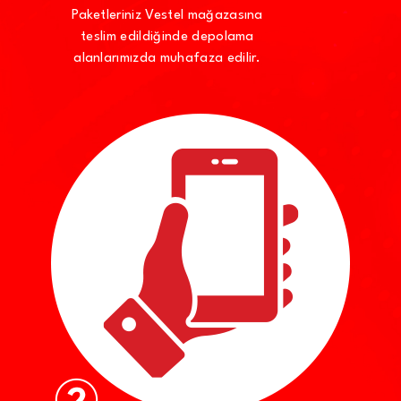
Paketleriniz Vestel mağazasına
teslim edildiğinde depolama
alanlarımızda muhafaza edilir.