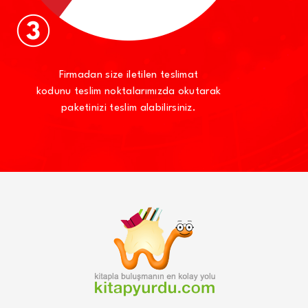
Firmadan size iletilen teslimat
kodunu teslim noktalarımızda okutarak
paketinizi teslim alabilirsiniz.