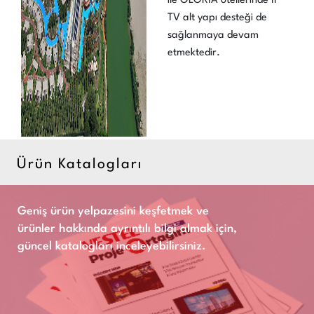
ile GLORIA otellerinde IP
TV alt yapı desteği de
sağlanmaya devam
etmektedir.
Ürün Katalogları
Geniş ürün yelpazesini keşfetmek ve
ürünler hakkında ayrıntılı bilgi almak için,
güncel katalogları inceleyebilirsiniz.