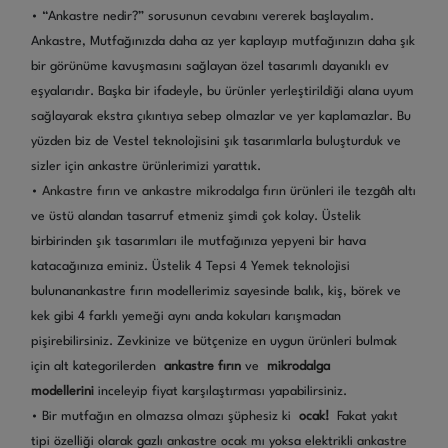
• “Ankastre nedir?” sorusunun cevabını vererek başlayalım.
Ankastre, Mutfağınızda daha az yer kaplayıp mutfağınızın daha şık
bir görünüme kavuşmasını sağlayan özel tasarımlı dayanıklı ev
eşyalarıdır. Başka bir ifadeyle, bu ürünler yerleştirildiği alana uyum
sağlayarak ekstra çıkıntıya sebep olmazlar ve yer kaplamazlar. Bu
yüzden biz de Vestel teknolojisini şık tasarımlarla buluşturduk ve
sizler için ankastre ürünlerimizi yarattık.
•
Ankastre fırın
ve
ankastre mikrodalga fırın
ürünleri ile tezgâh altı
ve üstü alandan tasarruf etmeniz şimdi çok kolay. Üstelik
birbirinden şık tasarımları ile mutfağınıza yepyeni bir hava
katacağınıza eminiz. Üstelik 4 Tepsi 4 Yemek teknolojisi
bulunanankastre fırın modellerimiz sayesinde balık, kiş, börek ve
kek gibi 4 farklı yemeği aynı anda kokuları karışmadan
pişirebilirsiniz. Zevkinize ve bütçenize en uygun ürünleri bulmak
için alt kategorilerden
ankastre fırın
ve
mikrodalga
modellerini
inceleyip fiyat karşılaştırması yapabilirsiniz.
• Bir mutfağın en olmazsa olmazı şüphesiz ki
ocak!
Fakat yakıt
tipi özelliği olarak gazlı
ankastre ocak
mı yoksa elektrikli
ankastre