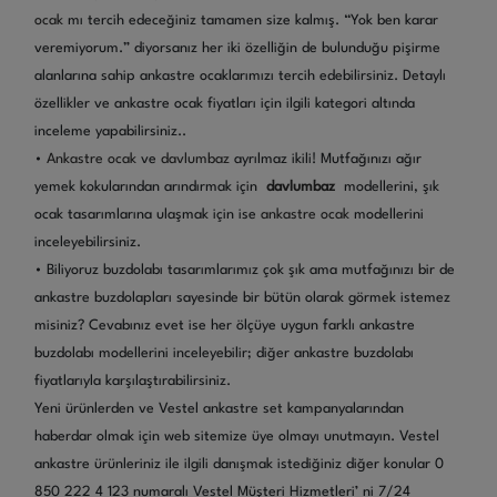
ocak
mı tercih edeceğiniz tamamen size kalmış. “Yok ben karar
veremiyorum.” diyorsanız her iki özelliğin de bulunduğu pişirme
alanlarına sahip ankastre ocaklarımızı tercih edebilirsiniz. Detaylı
özellikler ve ankastre ocak fiyatları için ilgili kategori altında
inceleme yapabilirsiniz..
•
Ankastre ocak
ve
davlumbaz
ayrılmaz ikili! Mutfağınızı ağır
yemek kokularından arındırmak için
davlumbaz
modellerini, şık
ocak tasarımlarına ulaşmak için ise
ankastre ocak
modellerini
inceleyebilirsiniz.
• Biliyoruz buzdolabı tasarımlarımız çok şık ama mutfağınızı bir de
ankastre buzdolapları sayesinde bir bütün olarak görmek istemez
misiniz? Cevabınız evet ise her ölçüye uygun farklı ankastre
buzdolabı modellerini inceleyebilir; diğer ankastre buzdolabı
fiyatlarıyla karşılaştırabilirsiniz.
Yeni ürünlerden ve Vestel ankastre set kampanyalarından
haberdar olmak için web sitemize üye olmayı unutmayın. Vestel
ankastre ürünleriniz ile ilgili danışmak istediğiniz diğer konular 0
850 222 4 123 numaralı Vestel Müşteri Hizmetleri’ ni 7/24