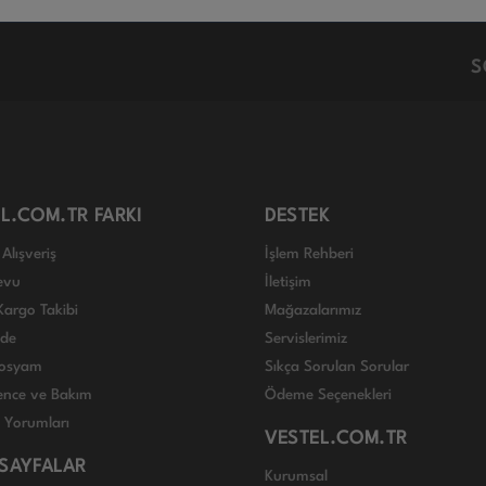
S
L.COM.TR FARKI
DESTEK
Alışveriş
İşlem Rehberi
evu
İletişim
Kargo Takibi
Mağazalarımız
ade
Servislerimiz
 Dosyam
Sıkça Sorulan Sorular
nce ve Bakım
Ödeme Seçenekleri
ı Yorumları
VESTEL.COM.TR
 SAYFALAR
Kurumsal