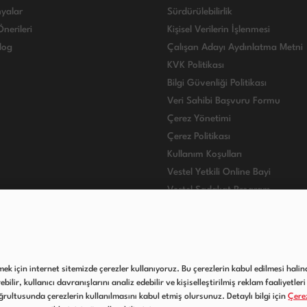
yalar
Sürdürülebilirlik
nerileri
Kişisel Verilerin İşlenmesi
log
Çalışan Adayı Aydınlatma Metni
KVK Politikası
Bilgi Güvenliği Politikası
Veri Sahibi Başvuru Formu
Çerez Yönetimi
Çerez Politikası
Kullanım Koşulları
Vestel Yetkili Online Bayi
Vestel Sadakat Program
VESTEL INTERNATIONAL
lmek için internet sitemizde çerezler kullanıyoruz. Bu çerezlerin kabul edilmesi halind
ilir, kullanıcı davranışlarını analiz edebilir ve kişiselleştirilmiş reklam faaliyetleri 
rultusunda çerezlerin kullanılmasını kabul etmiş olursunuz. Detaylı bilgi için
Çerez