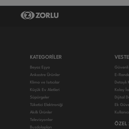
KATEGORİLER
VESTE
Beyaz Eşya
Güvenli 
Ankastre Ürünler
E-Rand
Klima ve Isıtıcılar
Detaylı 
Küçük Ev Aletleri
Kolay İ
Süpürgeler
Dijital
Tüketici Elektroniği
Ek Güve
Akıllı Ürünler
Kullanıc
Televizyonlar
ÖZEL
Buzdolapları