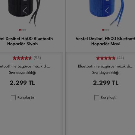
tel Desibel H500 Bluetooth
Vestel Desibel H500 Bluetoot
Hoparlör Siyah
Hoparlör Mavi
(98)
(44)
etooth ile özgürce müzik di...
Bluetooth ile özgürce müzik di...
Sıvı dayanıklılığı
Sıvı dayanıklılığı
2.299
TL
2.299
TL
Karşılaştır
Karşılaştır