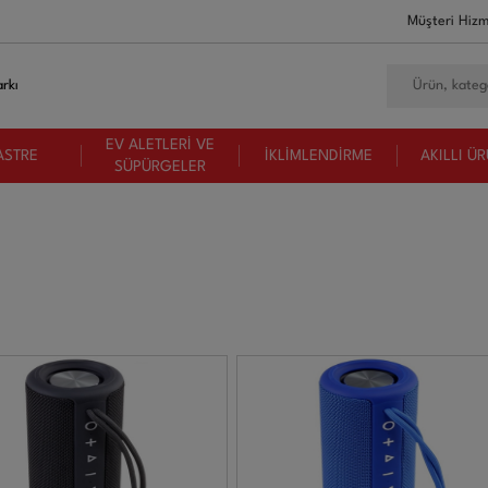
Müşteri Hizm
rkı
EV ALETLERİ VE
ASTRE
İKLİMLENDİRME
AKILLI Ü
SÜPÜRGELER