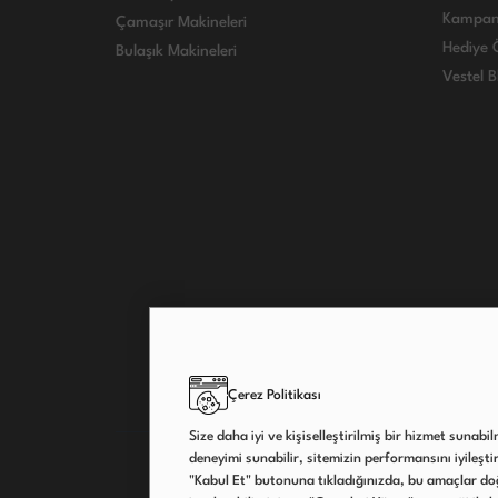
Kampan
Çamaşır Makineleri
Hediye Ö
Bulaşık Makineleri
Vestel B
Çerez Politikası
Size daha iyi ve kişiselleştirilmiş bir hizmet sunabi
deneyimi sunabilir, sitemizin performansını iyileştireb
"Kabul Et" butonuna tıkladığınızda, bu amaçlar doğ