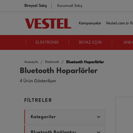
Bireysel Satış
Kurumsal Satış
Kampanyalar
Vestel.com.tr Fa
ELEKTRONİK
BEYAZ EŞYA
ANK
Bluetooth Hoparlörler
Anasayfa
Elektronik
Bluetooth Hoparlörler
4 Ürün Gösteriliyor
FİLTRELER
Kategoriler
Bluetooth Bağlantısı