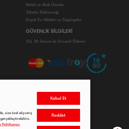
Mobil ve Akıllı Ürünler
Tüketici Elektroniği
Küçük Ev Aletleri ve Süpürgeler
GÜVENLİK BİLGİLERİ
SSL 3D Secure ile Güvenli Ödeme
Kabul Et
e, size özel alışveriş
Reddet
gerçekleştirebiliriz.
 Politikamızı