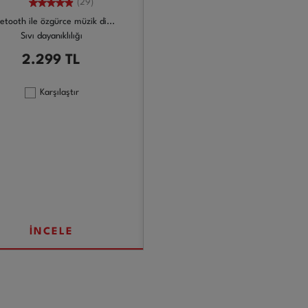
(29)
etooth ile özgürce müzik di...
Sıvı dayanıklılığı
2.299
TL
Karşılaştır
İNCELE