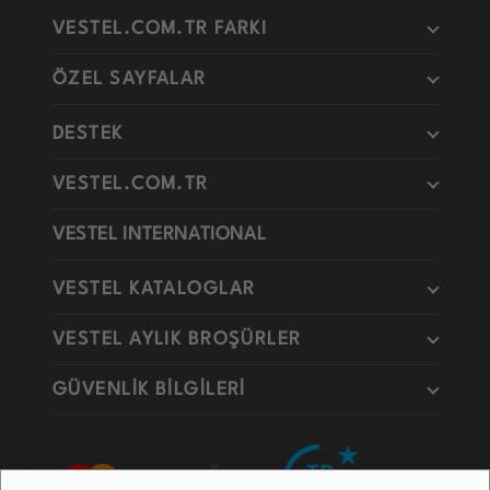
VESTEL.COM.TR FARKI
ÖZEL SAYFALAR
DESTEK
VESTEL.COM.TR
VESTEL INTERNATIONAL
VESTEL KATALOGLAR
VESTEL AYLIK BROŞÜRLER
GÜVENLİK BİLGİLERİ