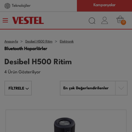
Kampanyalar
Teknolojiler
0
Anasayfa
Desibel H500 Ritim
Elektronik
Bluetooth Hoparlörler
Desibel H500 Ritim
4 Ürün Gösteriliyor
En çok Değerlendirilenler
FİLTRELE