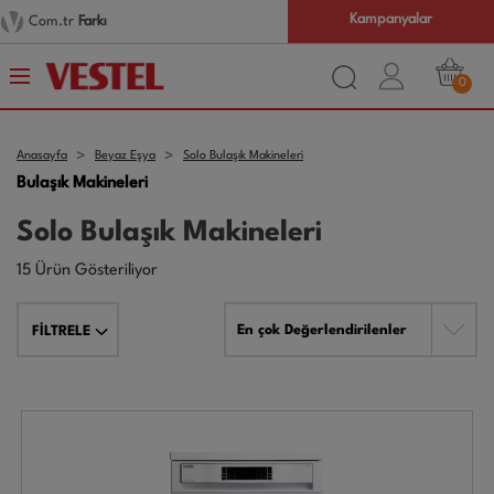
Kampanyalar
Com.tr
Farkı
0
Anasayfa
Beyaz Eşya
Solo Bulaşık Makineleri
Bulaşık Makineleri
Solo Bulaşık Makineleri
15 Ürün Gösteriliyor
En çok Değerlendirilenler
FİLTRELE