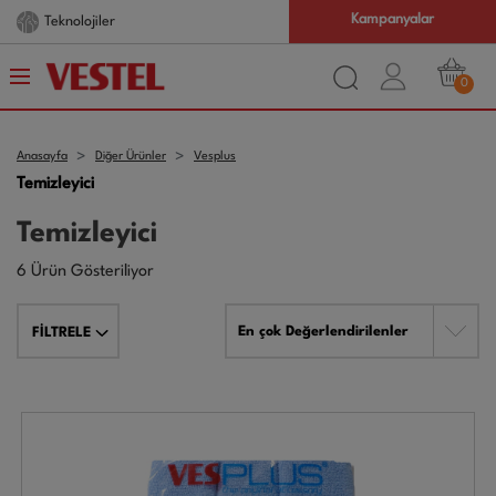
Kampanyalar
Teknolojiler
0
Anasayfa
Diğer Ürünler
Vesplus
Temizleyici
Temizleyici
6 Ürün Gösteriliyor
En çok Değerlendirilenler
FİLTRELE