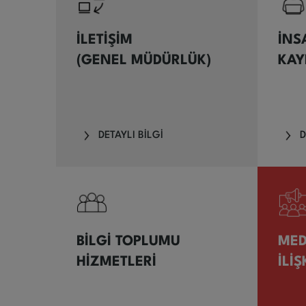
İLETİŞİM
İNS
(GENEL MÜDÜRLÜK)
KAY
DETAYLI BİLGİ
D
BİLGİ TOPLUMU
ME
HİZMETLERİ
İLİŞ