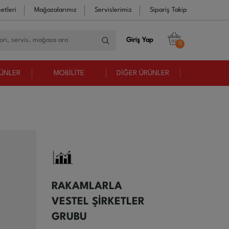
etleri
Mağazalarımız
Servislerimiz
Sipariş Takip
Giriş Yap
0
RÜNLER
MOBİLİTE
DİĞER ÜRÜNLER
RAKAMLARLA
VESTEL ŞİRKETLER
GRUBU