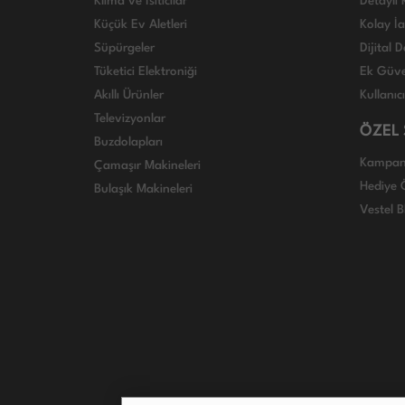
Klima ve Isıtıcılar
Detaylı 
Küçük Ev Aletleri
Kolay İ
Süpürgeler
Dijital
Tüketici Elektroniği
Ek Güve
Akıllı Ürünler
Kullanıc
Televizyonlar
ÖZEL
Buzdolapları
Kampan
Çamaşır Makineleri
Hediye Ö
Bulaşık Makineleri
Vestel B