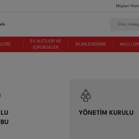
Müşteri Hizm
rkı
EV ALETLERİ VE
ASTRE
İKLİMLENDİRME
AKILLI Ü
SÜPÜRGELER
LU
YÖNETİM KURULU
UBU