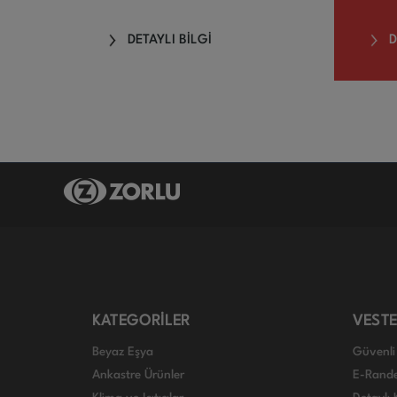
DETAYLI BİLGİ
D
KATEGORİLER
VESTE
Beyaz Eşya
Güvenli 
Ankastre Ürünler
E-Rand