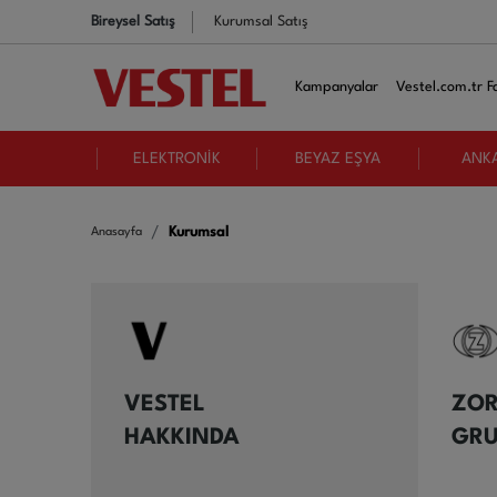
Bireysel Satış
Kurumsal Satış
Kampanyalar
Vestel.com.tr Fa
ELEKTRONİK
BEYAZ EŞYA
ANK
Kurumsal
Anasayfa
VESTEL
ZOR
HAKKINDA
GR