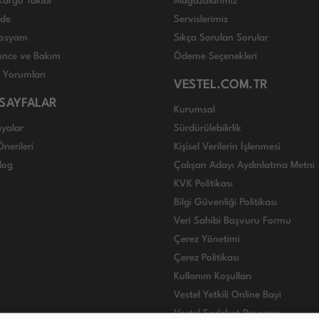
Kargo Takibi
Mağazalarımız
ade
Servislerimiz
 Dosyam
Sıkça Sorulan Sorular
nce ve Bakım
Ödeme Seçenekleri
ı Yorumları
VESTEL.COM.TR
 SAYFALAR
Kurumsal
yalar
Sürdürülebilirlik
nerileri
Kişisel Verilerin İşlenmesi
log
Çalışan Adayı Aydınlatma Metni
KVK Politikası
Bilgi Güvenliği Politikası
Veri Sahibi Başvuru Formu
Çerez Yönetimi
Çerez Politikası
Kullanım Koşulları
Vestel Yetkili Online Bayi
Vestel Sadakat Program