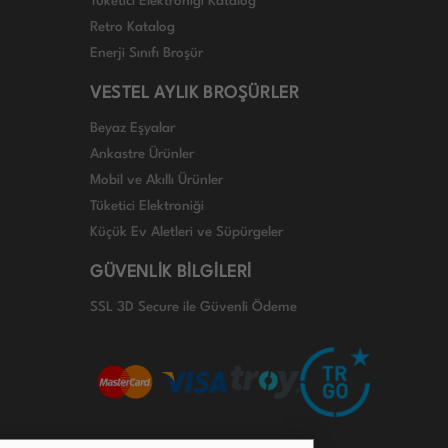
Tüketici Elektroniği Katalog
Retro Katalog
Enerji Sınıfı Broşür
VESTEL AYLIK BROŞÜRLER
Beyaz Eşyalar
Ankastre Ürünler
Mobil ve Akıllı Ürünler
Tüketici Elektroniği
Küçük Ev Aletleri ve Süpürgeler
GÜVENLİK BİLGİLERİ
SSL 3D Secure ile Güvenli Ödeme