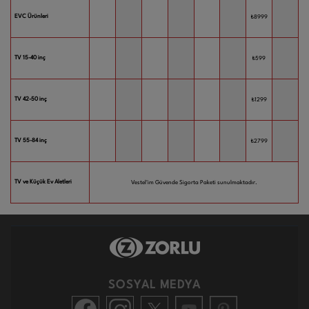
EVC Ürünleri
₺8999
TV 15-40 inç
₺599
TV 42-50 inç
₺1299
TV 55-84 inç
₺2799
TV ve Küçük Ev Aletleri
Vestel'im Güvende Sigorta Paketi sunulmaktadır.
SOSYAL MEDYA