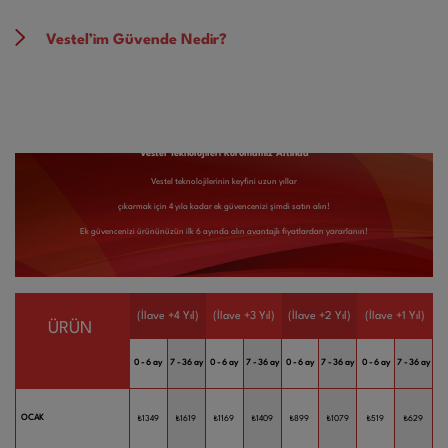
Vestel’im Güvende Nedir?
Vestel Teknolojileri Korumamız Altında
Vestel teknolojilerinin keyfini uzun yıllar
çıkarmak için 4 yıla kadar ek güvencenizi şimdi satın alın!
Ek güvencenizi ürününüzün ilk 6 ayında alın avantajlı fiyatlardan yararlanın!
(İlave +4 Yıl)
(İlave +3 Yıl)
(İlave +2 Yıl)
(İlave +1 Yıl)
ÜRÜN
0 - 6 ay
7 - 36 ay
0 - 6 ay
7 - 36 ay
0 - 6 ay
7 - 36 ay
0 - 6 ay
7 - 36 ay
OCAK
₺1349
₺1619
₺1169
₺1409
₺899
₺1079
₺519
₺629