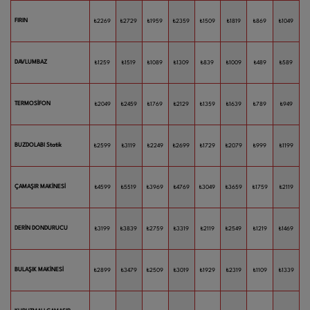
FIRIN
₺2269
₺2729
₺1959
₺2359
₺1509
₺1819
₺869
₺1049
DAVLUMBAZ
₺1259
₺1519
₺1089
₺1309
₺839
₺1009
₺489
₺589
TERMOSİFON
₺2049
₺2459
₺1769
₺2129
₺1359
₺1639
₺789
₺949
BUZDOLABI Statik
₺2599
₺3119
₺2249
₺2699
₺1729
₺2079
₺999
₺1199
ÇAMAŞIR MAKİNESİ
₺4599
₺5519
₺3969
₺4769
₺3049
₺3659
₺1759
₺2119
DERİN DONDURUCU
₺3199
₺3839
₺2759
₺3319
₺2119
₺2549
₺1219
₺1469
BULAŞIK MAKİNESİ
₺2899
₺3479
₺2509
₺3019
₺1929
₺2319
₺1109
₺1339