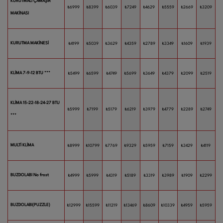
KURUTMALI ÇAMAŞIR
₺6999
₺8399
₺6039
₺7249
₺4629
₺5559
₺2669
₺3209
MAKİNASI
KURUTMA MAKİNESİ
₺4199
₺5039
₺3629
₺4359
₺2789
₺3349
₺1609
₺1939
KLİMA 7-9-12 BTU ***
₺5499
₺6599
₺4749
₺5699
₺3649
₺4379
₺2099
₺2519
KLİMA 15-22-18-24-27 BTU
₺5999
₺7199
₺5179
₺6219
₺3979
₺4779
₺2289
₺2749
***
MULTİ KLİMA
₺8999
₺10799
₺7769
₺9329
₺5959
₺7159
₺3429
₺4119
BUZDOLABI No frost
₺4999
₺5999
₺4319
₺5189
₺3319
₺3989
₺1909
₺2299
BUZDOLABI(PUZZLE)
₺12999
₺15599
₺11219
₺13469
₺8609
₺10339
₺4959
₺5959