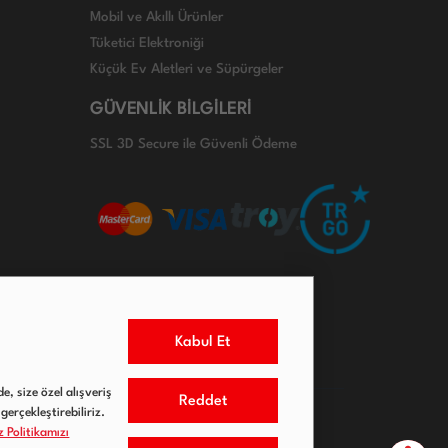
Mobil ve Akıllı Ürünler
Tüketici Elektroniği
Küçük Ev Aletleri ve Süpürgeler
GÜVENLİK BİLGİLERİ
SSL 3D Secure ile Güvenli Ödeme
Kabul Et
e, size özel alışveriş
Reddet
gerçekleştirebiliriz.
 Politikamızı