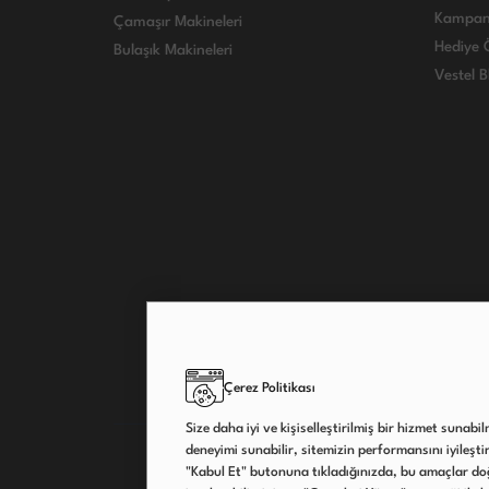
Kampan
Çamaşır Makineleri
Hediye Ö
Bulaşık Makineleri
Vestel B
Çerez Politikası
Size daha iyi ve kişiselleştirilmiş bir hizmet sunabi
deneyimi sunabilir, sitemizin performansını iyileştireb
"Kabul Et" butonuna tıkladığınızda, bu amaçlar doğ