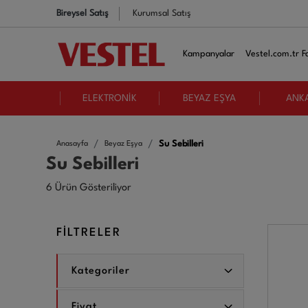
Bireysel Satış
Kurumsal Satış
Kampanyalar
Vestel.com.tr Fa
ELEKTRONİK
BEYAZ EŞYA
ANK
Su Sebilleri
Anasayfa
Beyaz Eşya
Su Sebilleri
6 Ürün Gösteriliyor
FİLTRELER
Kategoriler
Fiyat