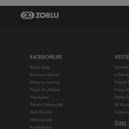
KATEGORİLER
VESTE
Beyaz Eşya
Güvenli 
Ankastre Ürünler
E-Rand
Klima ve Isıtıcılar
Detaylı 
Küçük Ev Aletleri
Kolay İ
Süpürgeler
Dijital
Tüketici Elektroniği
Ek Güve
Akıllı Ürünler
Kullanıc
Televizyonlar
ÖZEL
Buzdolapları