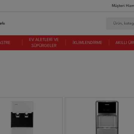
Müşteri Hizm
rkı
EV ALETLERİ VE
ASTRE
İKLİMLENDİRME
AKILLI Ü
SÜPÜRGELER