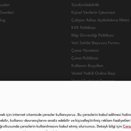
yalar
Sürdürülebilirlik
nerileri
Kişisel Verilerin İşlenmesi
log
Çalışan Adayı Aydınlatma Metni
KVK Politikası
Bilgi Güvenliği Politikası
Veri Sahibi Başvuru Formu
Çerez Yönetimi
Çerez Politikası
Kullanım Koşulları
Vestel Yetkili Online Bayi
Vestel Sadakat Program
VESTEL INTERNATIONAL
lmek için internet sitemizde çerezler kullanıyoruz. Bu çerezlerin kabul edilmesi halind
ilir, kullanıcı davranışlarını analiz edebilir ve kişiselleştirilmiş reklam faaliyetleri 
rultusunda çerezlerin kullanılmasını kabul etmiş olursunuz. Detaylı bilgi için
Çerez