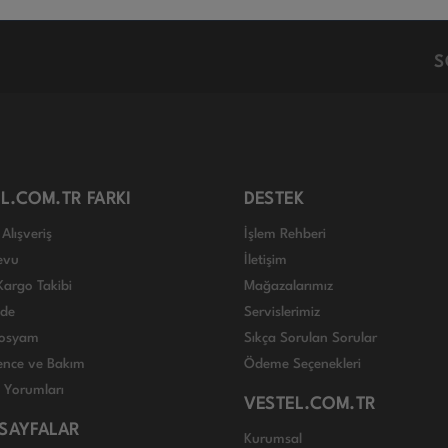
S
L.COM.TR FARKI
DESTEK
Alışveriş
İşlem Rehberi
evu
İletişim
Kargo Takibi
Mağazalarımız
ade
Servislerimiz
 Dosyam
Sıkça Sorulan Sorular
nce ve Bakım
Ödeme Seçenekleri
ı Yorumları
VESTEL.COM.TR
 SAYFALAR
Kurumsal