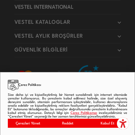
VESTEL INTERNATIONAL
VESTEL KATALOGLAR
VESTEL AYLIK BROŞÜRLER
GÜVENLİK BİLGİLERİ
Çerez Politikası
Size daha iyi ve kişiselleştirilmiş bir hizmet sunabilmek için internet sitemizde
çerezler kullanıyoruz. Bu çerezlerin kabul edilmesi halinde, size özel alışveriş
deneyimi sunabilir, sitemizin performansını iyileştirebilir, kullanıcı davranışlarını
analiz edebilir ve kişiselleştirilmiş reklam faaliyetleri gerçekleştirebiliriz. "Kabul
Et" butonuna tıkladığınızda, bu amaçlar doğrultusunda çerezlerin kullanılmasını
kabul etmiş olursunuz. Detaylı bilgi için
Çerez Politikamızı
inceleyebilirsiniz ve
"Çerezleri Yönet" seçeneği ile her zaman tercihlerinizi güncelleyebilirsiniz.
Copyright © 2020
Çerezleri Yönet
Reddet
Kabul Et