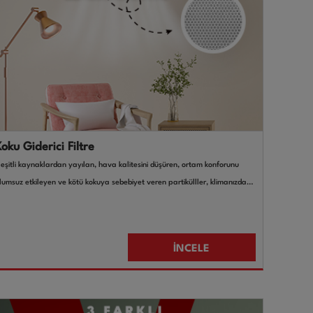
oku Giderici Filtre
eşitli kaynaklardan yayılan, hava kalitesini düşüren, ortam konforunu
lumsuz etkileyen ve kötü kokuya sebebiyet veren partikülller, klimanızda
ulunan koku giderici filtreler sayesinde filtrelenerek ortam konforunun
yileşmesi sağlanır.
İNCELE