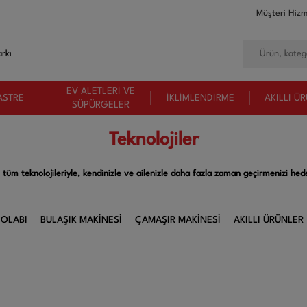
Müşteri Hizm
rkı
EV ALETLERİ VE
ASTRE
İKLİMLENDİRME
AKILLI Ü
SÜPÜRGELER
Teknolojiler
 tüm teknolojileriyle, kendinizle ve ailenizle daha fazla zaman geçirmenizi hede
OLABI
BULAŞIK MAKİNESİ
ÇAMAŞIR MAKİNESİ
AKILLI ÜRÜNLER