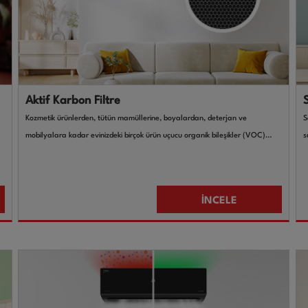
Aktif Karbon Filtre
Kozmetik ürünlerden, tütün mamüllerine, boyalardan, deterjan ve
S
mobilyalara kadar evinizdeki birçok ürün uçucu organik bileşikler (VOC)
s
içermektedir. Nefes klimalarda bulunan Aktif Karbon Filtre havayı sigara
t
ı
dumanı, uçucu organik bileşikler (VOC’ler), kokular ve diğer gaz halindeki
kirleticilerden belirli oranlarda arındırır
İNCELE