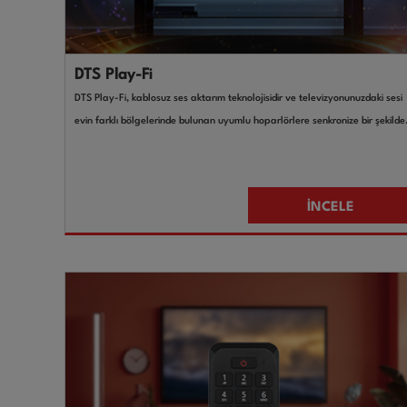
DTS Play-Fi
DTS Play-Fi, kablosuz ses aktarım teknolojisidir ve televizyonunuzdaki sesi
evin farklı bölgelerinde bulunan uyumlu hoparlörlere senkronize bir şekilde
iletmenizi sağlar.
İNCELE