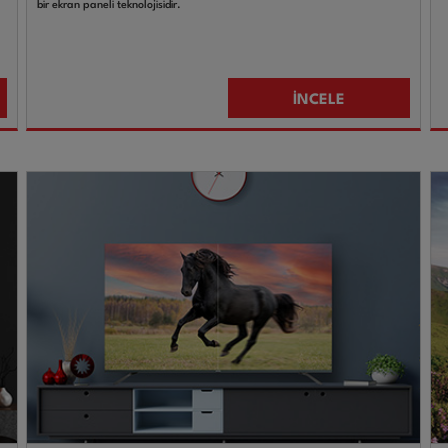
bir ekran paneli teknolojisidir.
İNCELE