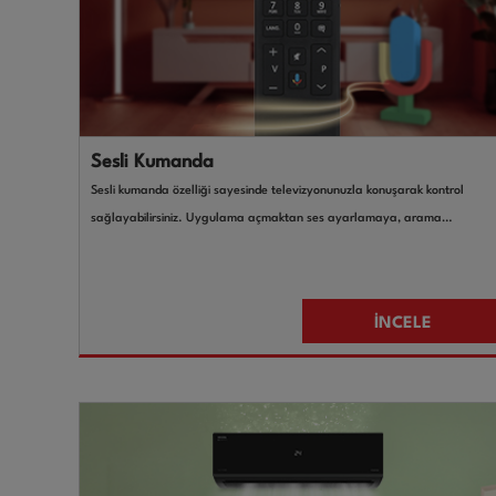
Sesli Kumanda
Sesli kumanda özelliği sayesinde televizyonunuzla konuşarak kontrol
sağlayabilirsiniz. Uygulama açmaktan ses ayarlamaya, arama
yapmaktan içerik önerisi almaya kadar pek çok işlem sadece sesinizle
gerçekleşir. Bu teknoloji, özellikle yaşlı kullanıcılar ya da fiziksel erişimi kısıtl
bireyler için büyük kolaylık sunar. Aynı zamanda modern ve pratik bir
İNCELE
kullanım deneyimi yaşamak isteyen herkes için akıllı çözümler getirir.