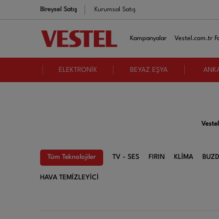
Bireysel Satış
Kurumsal Satış
Kampanyalar
Vestel.com.tr Fa
ELEKTRONİK
BEYAZ EŞYA
ANK
Vestel
Tüm Teknolojiler
TV - SES
FIRIN
KLİMA
BUZD
HAVA TEMİZLEYİCİ