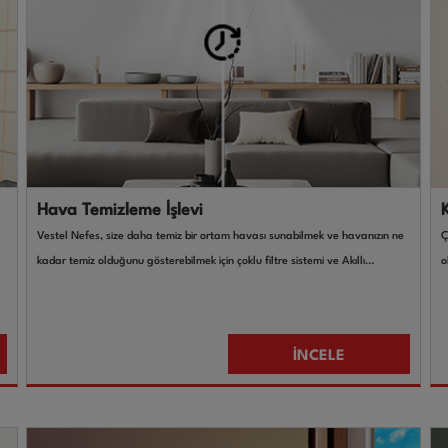
Hava Temizleme İşlevi
K
Vestel Nefes, size daha temiz bir ortam havası sunabilmek ve havanızın ne
Ç
kadar temiz olduğunu gösterebilmek için çoklu filtre sistemi ve Akıllı
o
sensörlerle donatılmıştır. Hava temizleme ve hava kalitesi görüntüleme
b
özelliği tüm modlarda aktiftir. Hava temizleme özelliğine sahip Vestel
i
Nefes klimalar bulunduğu ortamın havasını toz, polen, evcil hayvan tüyü
İNCELE
vb. boyutlardaki partiküllerden, sağlığa zarar verebilecek uçucu organik
bileşiklerden (VOC) belirli oranlarda arındırır.