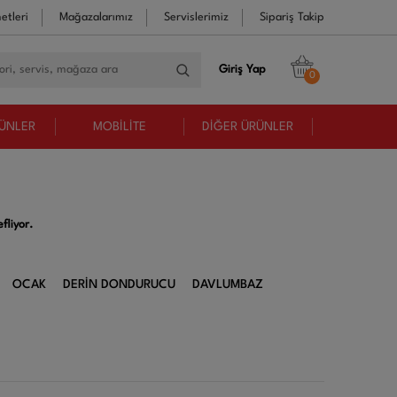
etleri
Mağazalarımız
Servislerimiz
Sipariş Takip
Giriş Yap
0
RÜNLER
MOBİLİTE
DİĞER ÜRÜNLER
fliyor.
OCAK
DERİN DONDURUCU
DAVLUMBAZ