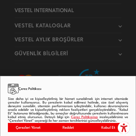
VESTEL INTERNATIONAL
VESTEL KATALOGLAR
VESTEL AYLIK BROŞÜRLER
GÜVENLİK BİLGİLERİ
Çerez Politikası
Size daha iyi ve kişiselleştirilmiş bir hizmet sunabilmek için internet sitemizde
çerezler kullanıyoruz. Bu çerezlerin kabul edilmesi halinde, size özel alışveriş
deneyimi sunabilir, sitemizin performansını iyileştirebilir, kullanıcı davranışlarını
analiz edebilir ve kişiselleştirilmiş reklam faaliyetleri gerçekleştirebiliriz. "Kabul
Et" butonuna tıkladığınızda, bu amaçlar doğrultusunda çerezlerin kullanılmasını
kabul etmiş olursunuz. Detaylı bilgi için
Çerez Politikamızı
inceleyebilirsiniz ve
"Çerezleri Yönet" seçeneği ile her zaman tercihlerinizi güncelleyebilirsiniz.
Copyright © 2020
Çerezleri Yönet
Reddet
Kabul Et