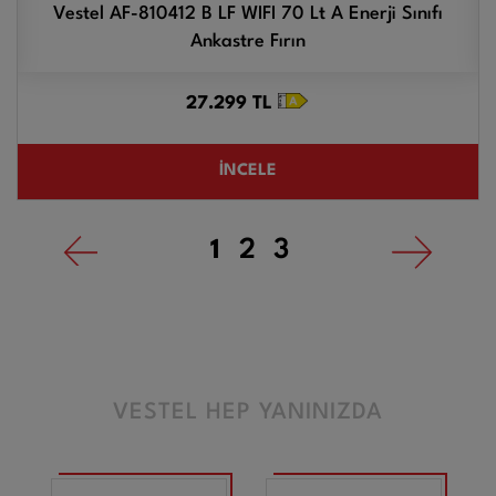
Vestel AF-810412 B LF WIFI 70 Lt A Enerji Sınıfı
Ankastre Fırın
27.299
TL
İNCELE
1
2
3
VESTEL HEP YANINIZDA