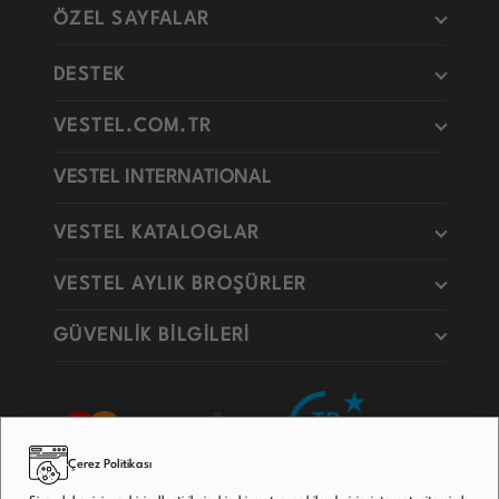
ÖZEL SAYFALAR
DESTEK
VESTEL.COM.TR
VESTEL INTERNATIONAL
VESTEL KATALOGLAR
VESTEL AYLIK BROŞÜRLER
GÜVENLİK BİLGİLERİ
Çerez Politikası