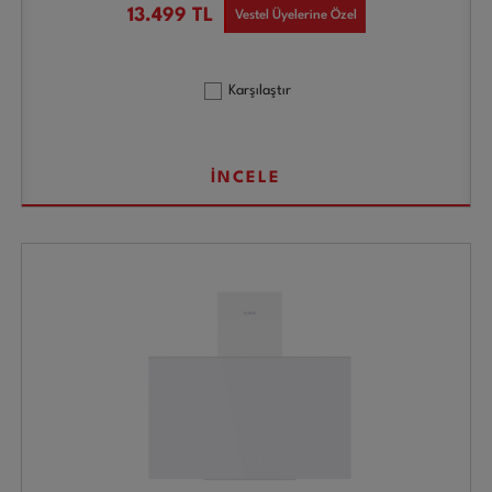
13.499
TL
Vestel Üyelerine Özel
Karşılaştır
İNCELE