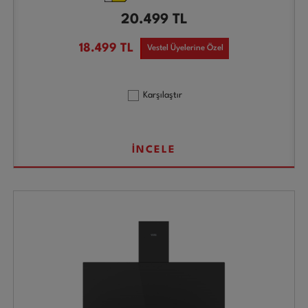
20.499
TL
18.499
TL
Vestel Üyelerine Özel
Karşılaştır
İNCELE