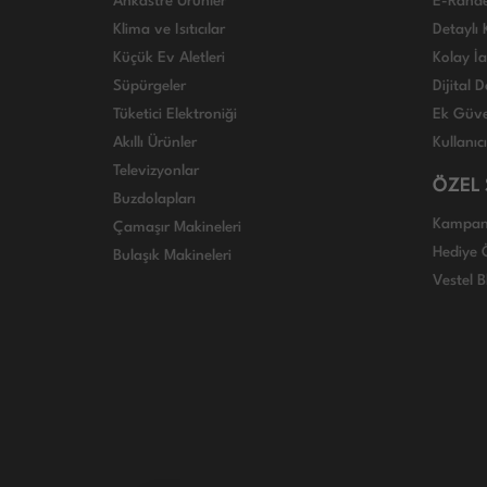
Ankastre Ürünler
E-Rand
Klima ve Isıtıcılar
Detaylı 
Küçük Ev Aletleri
Kolay İ
Süpürgeler
Dijital
Tüketici Elektroniği
Ek Güve
Akıllı Ürünler
Kullanıc
Televizyonlar
ÖZEL
Buzdolapları
Kampan
Çamaşır Makineleri
Hediye Ö
Bulaşık Makineleri
Vestel B