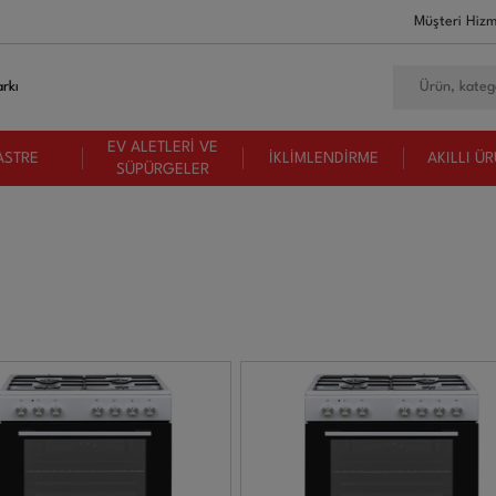
Müşteri Hizm
rkı
EV ALETLERİ VE
ASTRE
İKLİMLENDİRME
AKILLI Ü
SÜPÜRGELER