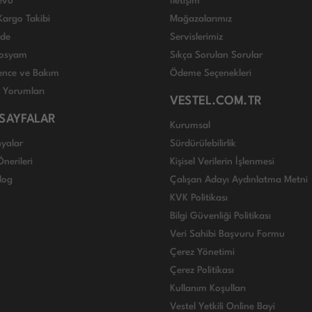
evu
İletişim
Kargo Takibi
Mağazalarımız
ade
Servislerimiz
 Dosyam
Sıkça Sorulan Sorular
nce ve Bakım
Ödeme Seçenekleri
ı Yorumları
VESTEL.COM.TR
 SAYFALAR
Kurumsal
yalar
Sürdürülebilirlik
nerileri
Kişisel Verilerin İşlenmesi
log
Çalışan Adayı Aydınlatma Metni
KVK Politikası
Bilgi Güvenliği Politikası
Veri Sahibi Başvuru Formu
Çerez Yönetimi
Çerez Politikası
Kullanım Koşulları
Vestel Yetkili Online Bayi