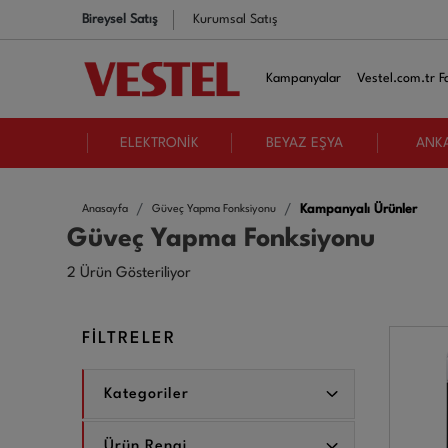
Bireysel Satış
Kurumsal Satış
Kampanyalar
Vestel.com.tr Fa
ELEKTRONİK
BEYAZ EŞYA
ANK
Kampanyalı Ürünler
Anasayfa
Güveç Yapma Fonksiyonu
Güveç Yapma Fonksiyonu
2 Ürün Gösteriliyor
FİLTRELER
Kategoriler
Ürün Rengi