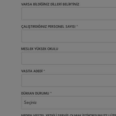
VARSA BİLDİĞİNİZ DİLLERİ BELİRTİNİZ
ÇALIŞTIRDIĞINIZ PERSONEL SAYISI *
MESLEK YÜKSEK OKULU
VASITA ADEDİ *
DÜKKAN DURUMU *
Seçiniz
NEDEN VESTEL YETKİLİ SERVİS OLMAK İSTİYORSUNUZ? LÜTF