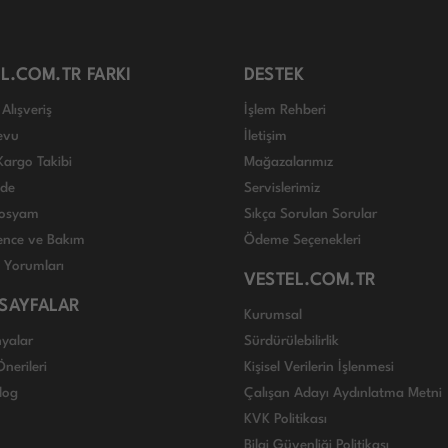
L.COM.TR FARKI
DESTEK
Alışveriş
İşlem Rehberi
evu
İletişim
Kargo Takibi
Mağazalarımız
ade
Servislerimiz
 Dosyam
Sıkça Sorulan Sorular
nce ve Bakım
Ödeme Seçenekleri
ı Yorumları
VESTEL.COM.TR
 SAYFALAR
Kurumsal
yalar
Sürdürülebilirlik
nerileri
Kişisel Verilerin İşlenmesi
log
Çalışan Adayı Aydınlatma Metni
KVK Politikası
Bilgi Güvenliği Politikası