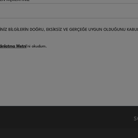
İNİZ BİLGİLERİN DOĞRU, EKSİKSİZ VE GERÇEĞE UYGUN OLDUĞUNU KAB
dınlatma Metni
'ni okudum.
S