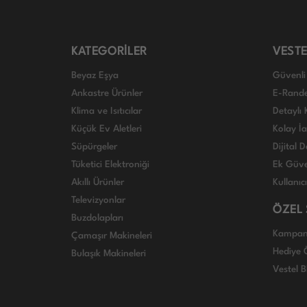
KATEGORİLER
VESTE
Beyaz Eşya
Güvenli 
Ankastre Ürünler
E-Rand
Klima ve Isıtıcılar
Detaylı 
Küçük Ev Aletleri
Kolay İ
Süpürgeler
Dijital
Tüketici Elektroniği
Ek Güve
Akıllı Ürünler
Kullanıc
Televizyonlar
ÖZEL
Buzdolapları
Kampan
Çamaşır Makineleri
Hediye Ö
Bulaşık Makineleri
Vestel B