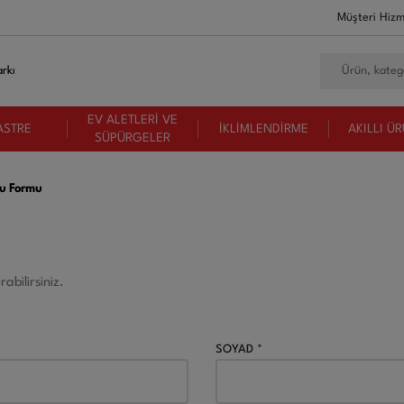
Müşteri Hizm
rkı
EV ALETLERİ VE
ASTRE
İKLİMLENDİRME
AKILLI Ü
SÜPÜRGELER
ru Formu
abilirsiniz.
SOYAD *