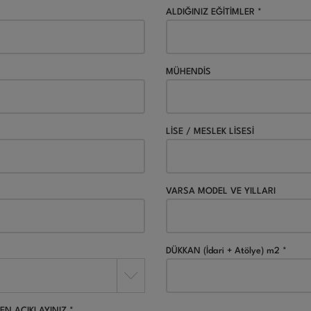
ALDIĞINIZ EĞİTİMLER *
MÜHENDİS
LİSE / MESLEK LİSESİ
VARSA MODEL VE YILLARI
DÜKKAN (İdari + Atölye) m2 *
EN AÇIKLAYINIZ *