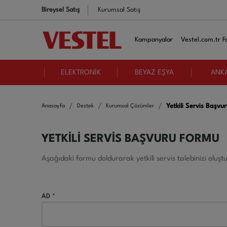
Bireysel Satış
Kurumsal Satış
Kampanyalar
Vestel.com.tr Fa
ELEKTRONİK
BEYAZ EŞYA
ANK
Yetkili Servis Başvu
Anasayfa
Destek
Kurumsal Çözümler
YETKİLİ SERVİS BAŞVURU FORMU
Aşağıdaki formu doldurarak yetkili servis talebinizi oluştur
AD *