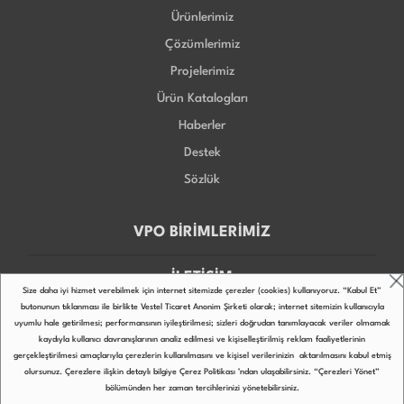
Ürünlerimiz
Çözümlerimiz
Projelerimiz
Ürün Katalogları
Haberler
Destek
Sözlük
VPO BİRİMLERİMİZ
İLETİŞİM
Size daha iyi hizmet verebilmek için internet sitemizde çerezler (cookies) kullanıyoruz. “Kabul Et”
butonunun tıklanması ile birlikte Vestel Ticaret Anonim Şirketi olarak; internet sitemizin kullanıcıyla
uyumlu hale getirilmesi; performansının iyileştirilmesi; sizleri doğrudan tanımlayacak veriler olmamak
kaydıyla kullanıcı davranışlarının analiz edilmesi ve kişiselleştirilmiş reklam faaliyetlerinin
gerçekleştirilmesi amaçlarıyla çerezlerin kullanılmasını ve kişisel verilerinizin aktarılmasını kabul etmiş
Copyright © 2022
olursunuz. Çerezlere ilişkin detaylı bilgiye
Çerez Politikası
’ndan ulaşabilirsiniz. “Çerezleri Yönet”
bölümünden her zaman tercihlerinizi yönetebilirsiniz.