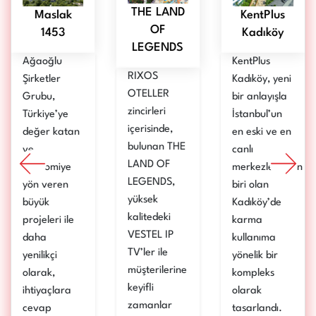
THE LAND
Maslak
KentPlus
OF
1453
Kadıköy
LEGENDS
Ağaoğlu
KentPlus
RIXOS
Şirketler
Kadıköy, yeni
OTELLER
Grubu,
bir anlayışla
zincirleri
Türkiye’ye
İstanbul’un
içerisinde,
değer katan
en eski ve en
bulunan THE
ve
canlı
LAND OF
ekonomiye
merkezlerinden
LEGENDS,
yön veren
biri olan
yüksek
büyük
Kadıköy’de
kalitedeki
projeleri ile
karma
VESTEL IP
daha
kullanıma
TV’ler ile
yenilikçi
yönelik bir
müşterilerine
olarak,
kompleks
keyifli
ihtiyaçlara
olarak
zamanlar
cevap
tasarlandı.