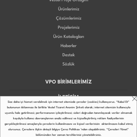
Ürünlerimiz
Çözümlerimiz
Projelerimiz
Ürün Katalogları
Haberler
Destek
Sözlük
VPO BİRİMLERİMİZ
İLETİŞİM
Size daha iyi hizmet verebilmek için internet sitemizde çerezler (cookies) kullanıyoruz. “Kabul Et”
butonunun tıklanması ile birlikte Vestel Ticaret Anonim Şirketi olarak; internet sitemizin kullanıcıyla
uyumlu hale getirilmesi; performansının iyileştirilmesi; sizleri doğrudan tanımlayacak veriler olmamak
kaydıyla kullanıcı davranışlarının analiz edilmesi ve kişiselleştirilmiş reklam faaliyetlerinin
gerçekleştirilmesi amaçlarıyla çerezlerin kullanılmasını ve kişisel verilerinizin aktarılmasını kabul etmiş
Copyright © 2022
olursunuz. Çerezlere ilişkin detaylı bilgiye
Çerez Politikası
’ndan ulaşabilirsiniz. “Çerezleri Yönet”
bölümünden her zaman tercihlerinizi yönetebilirsiniz.