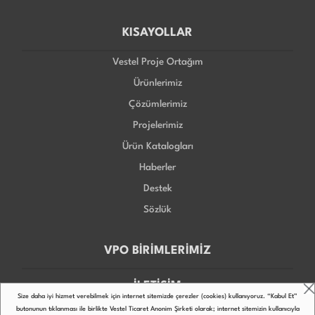
KISAYOLLAR
Vestel Proje Ortağım
Ürünlerimiz
Çözümlerimiz
Projelerimiz
Ürün Katalogları
Haberler
Destek
Sözlük
VPO BİRİMLERİMİZ
İLETİŞİM
Size daha iyi hizmet verebilmek için internet sitemizde çerezler (cookies) kullanıyoruz. “Kabul Et”
butonunun tıklanması ile birlikte Vestel Ticaret Anonim Şirketi olarak; internet sitemizin kullanıcıyla