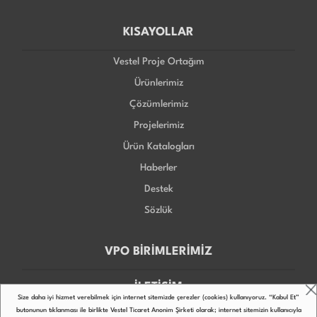
KISAYOLLAR
Vestel Proje Ortağım
Ürünlerimiz
Çözümlerimiz
Projelerimiz
Ürün Katalogları
Haberler
Destek
Sözlük
VPO BİRİMLERİMİZ
İLETİŞİM
Size daha iyi hizmet verebilmek için internet sitemizde çerezler (cookies) kullanıyoruz. “Kabul Et”
butonunun tıklanması ile birlikte Vestel Ticaret Anonim Şirketi olarak; internet sitemizin kullanıcıyla