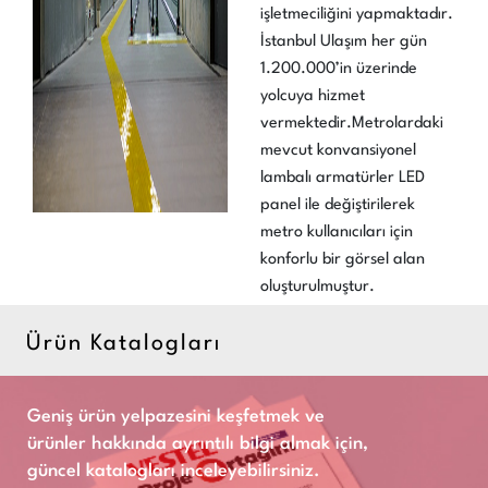
işletmeciliğini yapmaktadır.
İstanbul Ulaşım her gün
1.200.000’in üzerinde
yolcuya hizmet
vermektedir.Metrolardaki
mevcut konvansiyonel
lambalı armatürler LED
panel ile değiştirilerek
metro kullanıcıları için
konforlu bir görsel alan
oluşturulmuştur.
Ürün Katalogları
Geniş ürün yelpazesini keşfetmek ve
ürünler hakkında ayrıntılı bilgi almak için,
güncel katalogları inceleyebilirsiniz.