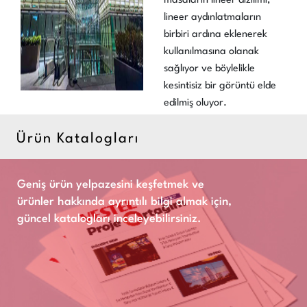
masaların lineer dizilimi,
lineer aydınlatmaların
birbiri ardına eklenerek
kullanılmasına olanak
sağlıyor ve böylelikle
kesintisiz bir görüntü elde
edilmiş oluyor.
Ürün Katalogları
Geniş ürün yelpazesini keşfetmek ve
ürünler hakkında ayrıntılı bilgi almak için,
güncel katalogları inceleyebilirsiniz.