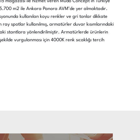
 115 mağazası ile hizmet veren Mudo Concept’in Türkiye
 5.700 m2 ile Ankara Panora AVM’de yer almaktadır.
onunda kullanılan koyu renkler ve gri tonlar dikkate
h ray spotlar kullanılmış, armatürler duvar kısımlarındaki
aki stantlara yönlendirilmiştir. Armatürlerde ürünlerin
i şekilde vurgulanması için 4000K renk sıcaklığı tercih