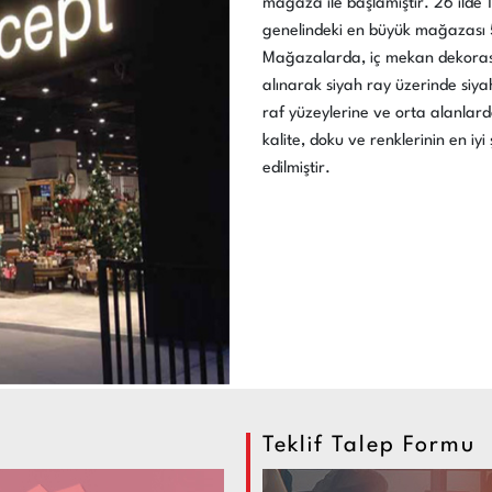
mağaza ile başlamıştır. 26 ilde
genelindeki en büyük mağazası
Mağazalarda, iç mekan dekorasy
alınarak siyah ray üzerinde siya
raf yüzeylerine ve orta alanlard
kalite, doku ve renklerinin en iy
edilmiştir.
Teklif Talep Formu