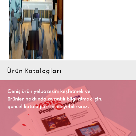
Ürün Katalogları
Geniş ürün yelpazesini keşfetmek ve
ürünler hakkında ayrıntılı bilgi almak için,
güncel katalogları inceleyebilirsiniz.