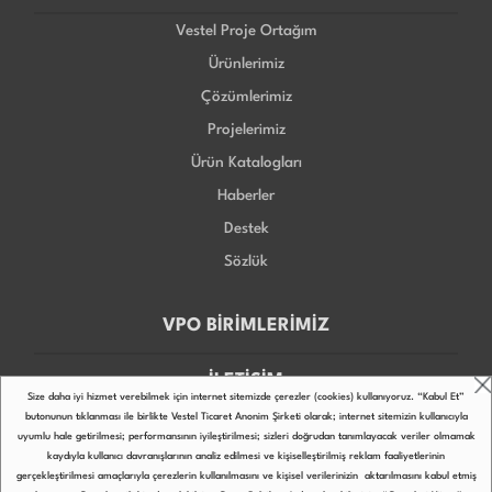
Vestel Proje Ortağım
Ürünlerimiz
Çözümlerimiz
Projelerimiz
Ürün Katalogları
Haberler
Destek
Sözlük
VPO BİRİMLERİMİZ
İLETİŞİM
Size daha iyi hizmet verebilmek için internet sitemizde çerezler (cookies) kullanıyoruz. “Kabul Et”
butonunun tıklanması ile birlikte Vestel Ticaret Anonim Şirketi olarak; internet sitemizin kullanıcıyla
uyumlu hale getirilmesi; performansının iyileştirilmesi; sizleri doğrudan tanımlayacak veriler olmamak
kaydıyla kullanıcı davranışlarının analiz edilmesi ve kişiselleştirilmiş reklam faaliyetlerinin
gerçekleştirilmesi amaçlarıyla çerezlerin kullanılmasını ve kişisel verilerinizin aktarılmasını kabul etmiş
Copyright © 2022