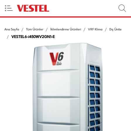
Ana Sayfa
Tüm Ürünler
İklimlendirme Ürünleri
VRF Klima
Dış Ünite
VESTEL6-i450WV2GN1-E