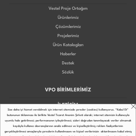
Vestel Proje Ortağım
Ürünlerimiz
Çözümlerimiz
Projelerimiz
Ürün Katalogları
Haberler
Destek
Sözlük
VPO BİRİMLERİMİZ
İLETİŞİM
Size daha iyi hizmet verebilmek için internet sitemizde çerezler (cookies) kullanıyoruz. “Kabul Et”
butonunun tıklanması ile birlikte Vestel Ticaret Anonim Şirketi olarak; internet sitemizin kullanıcıyla
uyumlu hale getirilmesi; performansının iyileştirilmesi; sizleri doğrudan tanımlayacak veriler olmamak
kaydıyla kullanıcı davranışlarının analiz edilmesi ve kişiselleştirilmiş reklam faaliyetlerinin
gerçekleştirilmesi amaçlarıyla çerezlerin kullanılmasını ve kişisel verilerinizin aktarılmasını kabul etmiş
Copyright © 2022