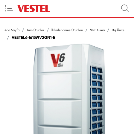
Ana Sayfa
Tüm Ürünler
İklimlendirme Ürünleri
VRF Klima
Dış Ünite
VESTEL6-i615WV2GN1-E