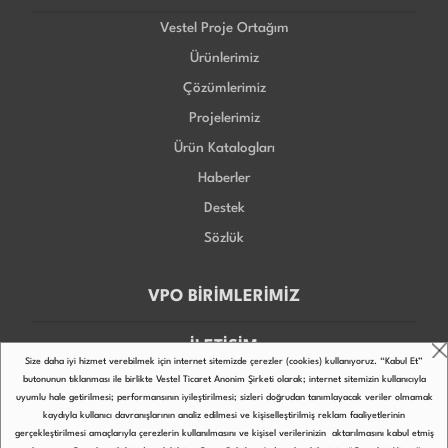
Vestel Proje Ortağım
Ürünlerimiz
Çözümlerimiz
Projelerimiz
Ürün Katalogları
Haberler
Destek
Sözlük
VPO BİRİMLERİMİZ
İLETİŞİM
Size daha iyi hizmet verebilmek için internet sitemizde çerezler (cookies) kullanıyoruz. “Kabul Et”
butonunun tıklanması ile birlikte Vestel Ticaret Anonim Şirketi olarak; internet sitemizin kullanıcıyla
uyumlu hale getirilmesi; performansının iyileştirilmesi; sizleri doğrudan tanımlayacak veriler olmamak
kaydıyla kullanıcı davranışlarının analiz edilmesi ve kişiselleştirilmiş reklam faaliyetlerinin
gerçekleştirilmesi amaçlarıyla çerezlerin kullanılmasını ve kişisel verilerinizin aktarılmasını kabul etmiş
Copyright © 2022