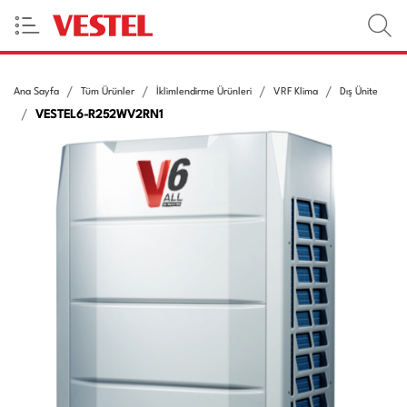
Ana Sayfa
Tüm Ürünler
İklimlendirme Ürünleri
VRF Klima
Dış Ünite
VESTEL6-R252WV2RN1