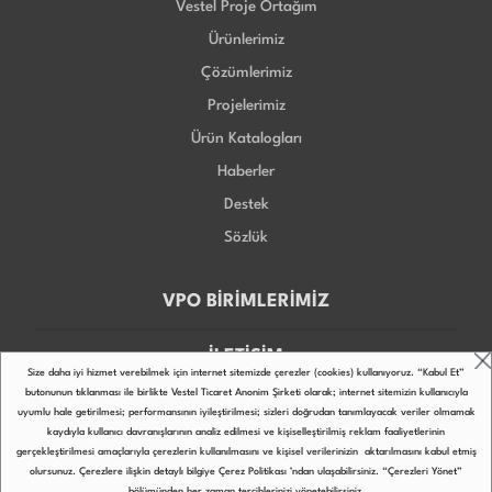
Vestel Proje Ortağım
Ürünlerimiz
Çözümlerimiz
Projelerimiz
Ürün Katalogları
Haberler
Destek
Sözlük
VPO BİRİMLERİMİZ
İLETİŞİM
Size daha iyi hizmet verebilmek için internet sitemizde çerezler (cookies) kullanıyoruz. “Kabul Et”
butonunun tıklanması ile birlikte Vestel Ticaret Anonim Şirketi olarak; internet sitemizin kullanıcıyla
uyumlu hale getirilmesi; performansının iyileştirilmesi; sizleri doğrudan tanımlayacak veriler olmamak
kaydıyla kullanıcı davranışlarının analiz edilmesi ve kişiselleştirilmiş reklam faaliyetlerinin
gerçekleştirilmesi amaçlarıyla çerezlerin kullanılmasını ve kişisel verilerinizin aktarılmasını kabul etmiş
Copyright © 2022
olursunuz. Çerezlere ilişkin detaylı bilgiye
Çerez Politikası
’ndan ulaşabilirsiniz. “Çerezleri Yönet”
bölümünden her zaman tercihlerinizi yönetebilirsiniz.