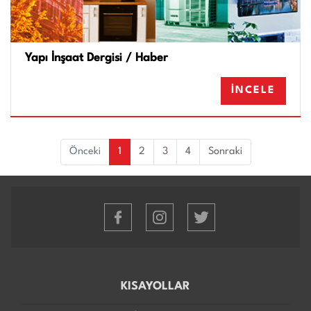
Yapı İnşaat Dergisi / Haber
İNCELE
(current)
Önceki
1
2
3
4
Sonraki
KISAYOLLAR