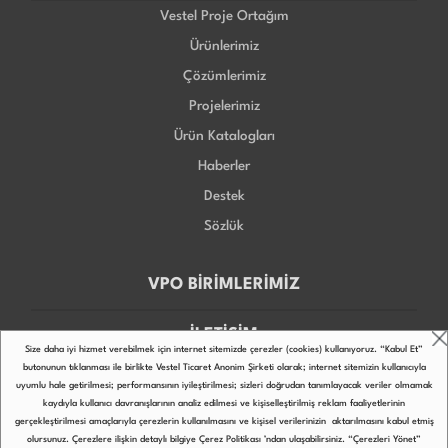
Vestel Proje Ortağım
Ürünlerimiz
Çözümlerimiz
Projelerimiz
Ürün Katalogları
Haberler
Destek
Sözlük
VPO BİRİMLERİMİZ
İLETİŞİM
Size daha iyi hizmet verebilmek için internet sitemizde çerezler (cookies) kullanıyoruz. “Kabul Et”
butonunun tıklanması ile birlikte Vestel Ticaret Anonim Şirketi olarak; internet sitemizin kullanıcıyla
uyumlu hale getirilmesi; performansının iyileştirilmesi; sizleri doğrudan tanımlayacak veriler olmamak
kaydıyla kullanıcı davranışlarının analiz edilmesi ve kişiselleştirilmiş reklam faaliyetlerinin
gerçekleştirilmesi amaçlarıyla çerezlerin kullanılmasını ve kişisel verilerinizin aktarılmasını kabul etmiş
Copyright © 2022
olursunuz. Çerezlere ilişkin detaylı bilgiye
Çerez Politikası
’ndan ulaşabilirsiniz. “Çerezleri Yönet”