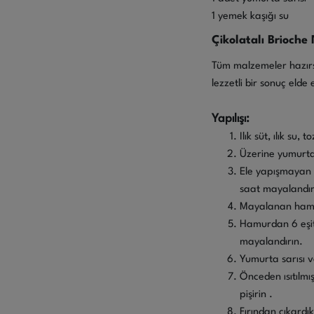
1 yemek kaşığı su
Çikolatalı Brioche 
Tüm malzemeler hazırsa,
lezzetli bir sonuç elde 
Yapılışı:
Ilık süt, ılık su,
Üzerine yumurtal
Ele yapışmayan 
saat mayalandır
Mayalanan hamur
Hamurdan 6 eşit 
mayalandırın.
Yumurta sarısı v
Önceden ısıtılmı
pişirin .
Fırından çıkardı