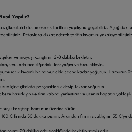
Nasıl Yapılır?
 çikolatalı brioche ekmek tarifinin yapılışına geçebiliriz. Aşağıdaki 
edebilirsiniz. Detaylara dikkat ederek tarifin kıvamını yakalayabilirsiniz
 toz şeker ve mayayı karıştırın. 2–3 dakika bekletin.
arı, unu, oda sıcaklığındaki tereyağını ve tuzu ekleyin.
yumuşacık kıvamlı bir hamur elde edene kadar yoğurun. Hamurun üze
ın.
un içine çikolata parçacıkları ekleyip tekrar yoğurun.
beze hazırlayın ve fırın kabına yerleştirin ve üzerini kapatıp yaklaş
e suyu karıştırıp hamurun üzerine sürün .
ş 180°C fırında 50 dakika pişirin. Ardından fırının sıcaklığını 155°C’y
ktan sonra 20 dakika oda sıcaklığında bekletip servis edin.