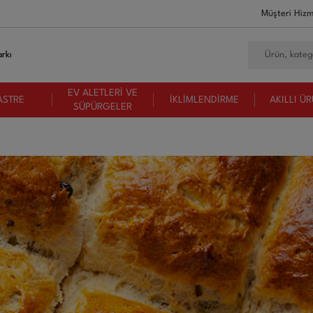
Müşteri Hizm
rkı
EV ALETLERİ VE
ASTRE
İKLİMLENDİRME
AKILLI Ü
SÜPÜRGELER