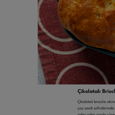
Çikolatalı Brioc
Çikolatalı brioche ekme
çay saati sofralarında 
adım adım yapılış sürec