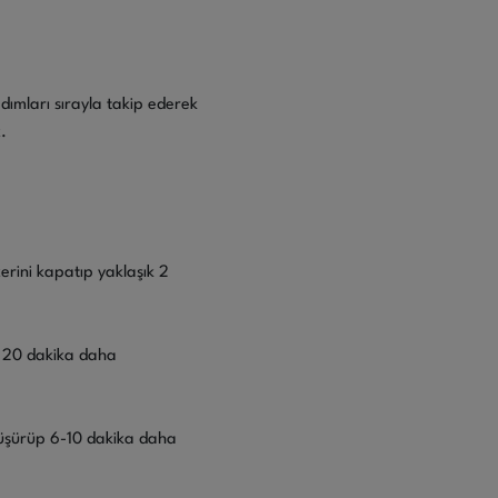
adımları sırayla takip ederek
.
rini kapatıp yaklaşık 2
ık 20 dakika daha
e düşürüp 6-10 dakika daha