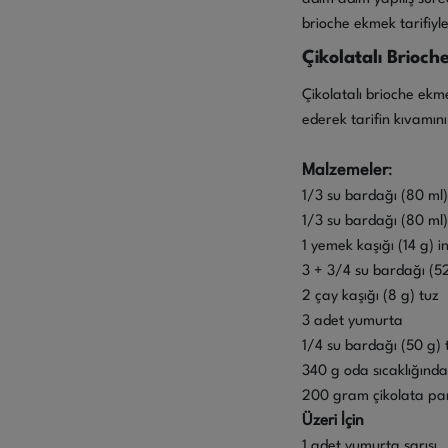
brioche ekmek tarifiyle
Çikolatalı Brioch
Çikolatalı brioche ekme
ederek tarifin kıvamın
Malzemeler
:
1/3 su bardağı (80 ml) 
1/3 su bardağı (80 ml) ı
1 yemek kaşığı (14 g) 
3 + 3/4 su bardağı (5
2 çay kaşığı (8 g) tuz
3 adet yumurta
1/4 su bardağı (50 g) 
340 g oda sıcaklığında
200 gram çikolata par
Üzeri İçin
1 adet yumurta sarısı