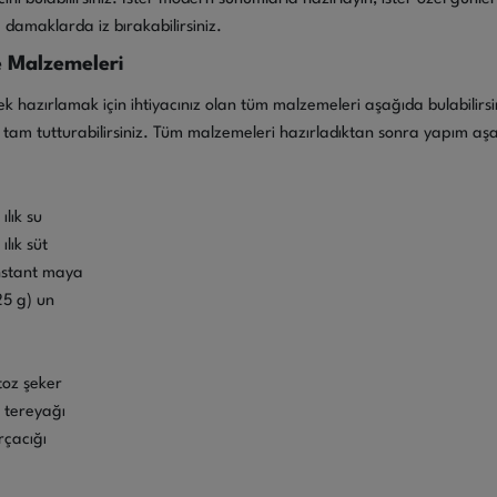
 damaklarda iz bırakabilirsiniz.
e Malzemeleri
k hazırlamak için ihtiyacınız olan tüm malzemeleri aşağıda bulabilirsin
ı tam tutturabilirsiniz. Tüm malzemeleri hazırladıktan sonra yapım aşa
ılık su
lık süt
instant maya
25 g) un
toz şeker
 tereyağı
çacığı