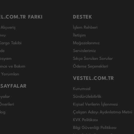
EL.COM.TR FARKI
DESTEK
Alışveriş
İşlem Rehberi
evu
İletişim
Kargo Takibi
Mağazalarımız
ade
Servislerimiz
 Dosyam
Sıkça Sorulan Sorular
nce ve Bakım
Ödeme Seçenekleri
ı Yorumları
VESTEL.COM.TR
 SAYFALAR
Kurumsal
yalar
Sürdürülebilirlik
nerileri
Kişisel Verilerin İşlenmesi
log
Çalışan Adayı Aydınlatma Metni
KVK Politikası
Bilgi Güvenliği Politikası