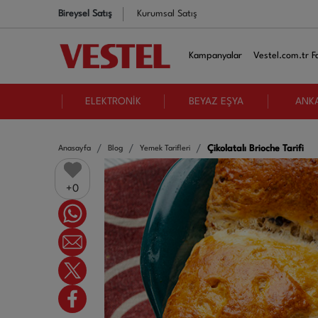
Bireysel Satış
Kurumsal Satış
Kampanyalar
Vestel.com.tr Fa
ELEKTRONİK
BEYAZ EŞYA
ANK
Çikolatalı Brioche Tarifi
Anasayfa
Blog
Yemek Tarifleri
0