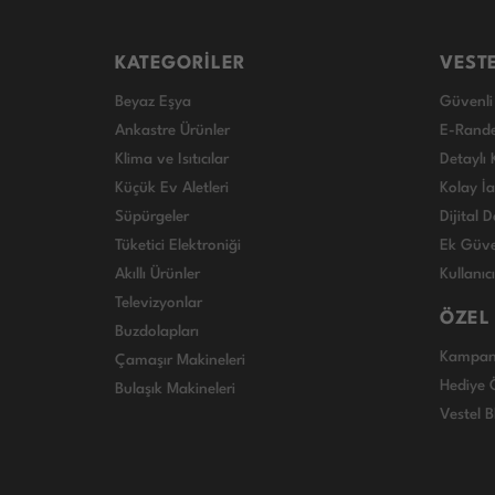
KATEGORİLER
VEST
Beyaz Eşya
Güvenli 
Ankastre Ürünler
E-Rand
Klima ve Isıtıcılar
Detaylı 
Küçük Ev Aletleri
Kolay İ
Süpürgeler
Dijital
Tüketici Elektroniği
Ek Güve
Akıllı Ürünler
Kullanıc
Televizyonlar
ÖZEL
Buzdolapları
Kampan
Çamaşır Makineleri
Hediye Ö
Bulaşık Makineleri
Vestel B