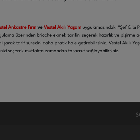
estel Ankastre Fırın
ve
Vestel Akıllı Yaşam
uygulamasındaki “Şef Gibi Pi
gulama üzerinden brioche ekmek tarifini seçerek hazırlık ve pişirme adı
çalışarak tarif sürecini daha pratik hale getirebilirsiniz. Vestel Akıllı 
ğinizi seçerek mutfakta zamandan tasarruf sağlayabilirsiniz.
S