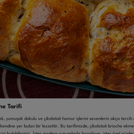
he Tarifi
k, yumuşak dokulu ve çikolatalı hamur işlerini sevenlerin sıkça tercih et
kendine yer bulan bir lezzettir. Bu tarifimizde, çikolatalı brioche ekm
ini bulabilirsiniz. İster modern sunumlarla hazırlayın, ister özel günler