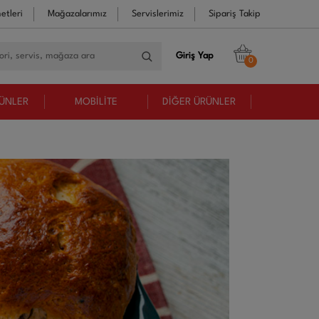
etleri
Mağazalarımız
Servislerimiz
Sipariş Takip
Giriş Yap
0
RÜNLER
MOBİLİTE
DİĞER ÜRÜNLER