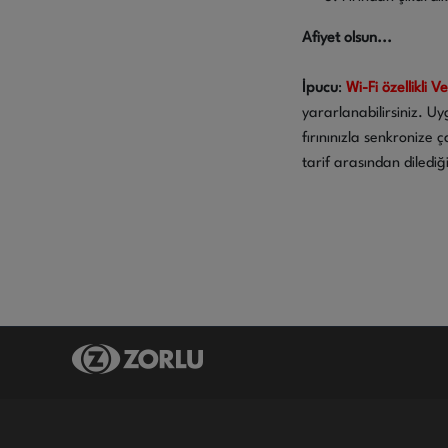
Afiyet olsun...
İpucu
:
Wi-Fi özellikli V
yararlanabilirsiniz. Uy
fırınınızla senkronize 
tarif arasından diledi