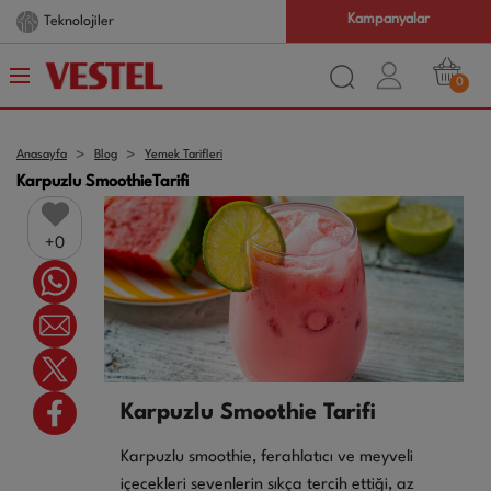
Kampanyalar
Teknolojiler
0
Anasayfa
Blog
Yemek Tarifleri
Karpuzlu SmoothieTarifi
0
Karpuzlu Smoothie Tarifi
Karpuzlu smoothie, ferahlatıcı ve meyveli
içecekleri sevenlerin sıkça tercih ettiği, az