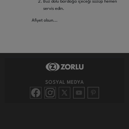
Buz dolu bardağa içeceği süzüp hemen
servis edin.
Afiyet olsun...
SOSYAL MEDYA