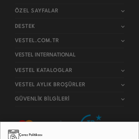
ÖZEL SAYFALAR
DESTEK
VESTEL.COM.TR
VESTEL INTERNATIONAL
VESTEL KATALOGLAR
VESTEL AYLIK BROŞÜRLER
GÜVENLİK BİLGİLERİ
Çerez Politikası