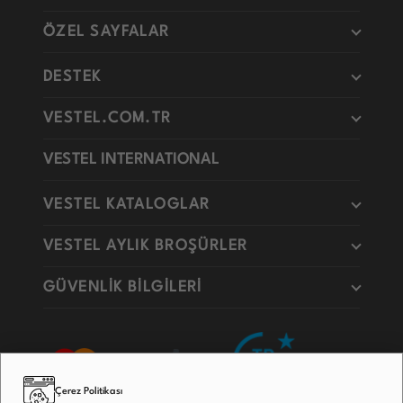
ÖZEL SAYFALAR
DESTEK
VESTEL.COM.TR
VESTEL INTERNATIONAL
VESTEL KATALOGLAR
VESTEL AYLIK BROŞÜRLER
GÜVENLİK BİLGİLERİ
Çerez Politikası