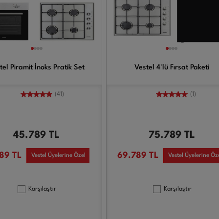
tel Piramit İnoks Pratik Set
Vestel 4'lü Fırsat Paketi
(41)
(1)
45.789
TL
75.789
TL
789
TL
69.789
TL
Vestel Üyelerine Özel
Vestel Üyelerine Öz
Karşılaştır
Karşılaştır