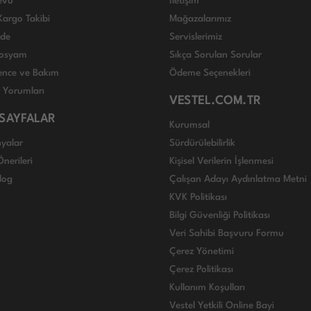
evu
İletişim
Kargo Takibi
Mağazalarımız
ade
Servislerimiz
 Dosyam
Sıkça Sorulan Sorular
nce ve Bakım
Ödeme Seçenekleri
ı Yorumları
VESTEL.COM.TR
 SAYFALAR
Kurumsal
yalar
Sürdürülebilirlik
nerileri
Kişisel Verilerin İşlenmesi
log
Çalışan Adayı Aydınlatma Metni
KVK Politikası
Bilgi Güvenliği Politikası
Veri Sahibi Başvuru Formu
Çerez Yönetimi
Çerez Politikası
Kullanım Koşulları
Vestel Yetkili Online Bayi