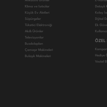
Ankastre Ürünler
E-Rand
Klima ve Isıtıcılar
Detaylı 
Küçük Ev Aletleri
Kolay İ
Süpürgeler
Dijital
Tüketici Elektroniği
Ek Güve
Akıllı Ürünler
Kullanıc
Televizyonlar
ÖZEL
Buzdolapları
Kampan
Çamaşır Makineleri
Hediye Ö
Bulaşık Makineleri
Vestel B