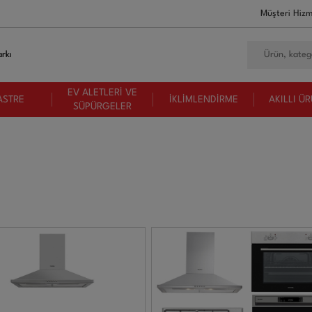
Müşteri Hizm
rkı
EV ALETLERİ VE
ASTRE
İKLİMLENDİRME
AKILLI Ü
SÜPÜRGELER