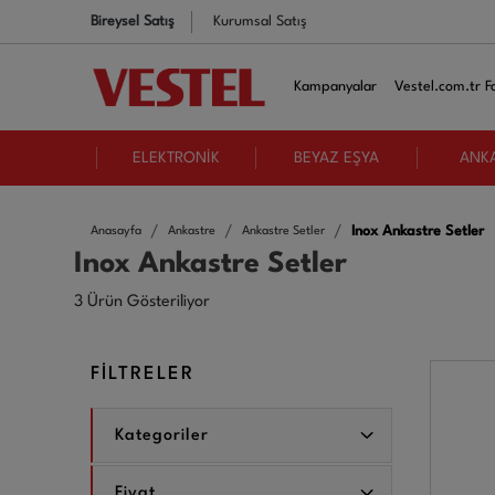
Bireysel Satış
Kurumsal Satış
Kampanyalar
Vestel.com.tr Fa
ELEKTRONİK
BEYAZ EŞYA
ANK
Inox Ankastre Setler
Anasayfa
Ankastre
Ankastre Setler
Inox Ankastre Setler
3 Ürün Gösteriliyor
FİLTRELER
Kategoriler
Fiyat