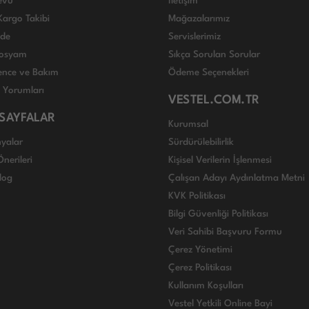
evu
İletişim
Kargo Takibi
Mağazalarımız
ade
Servislerimiz
 Dosyam
Sıkça Sorulan Sorular
nce ve Bakım
Ödeme Seçenekleri
ı Yorumları
VESTEL.COM.TR
 SAYFALAR
Kurumsal
yalar
Sürdürülebilirlik
nerileri
Kişisel Verilerin İşlenmesi
log
Çalışan Adayı Aydınlatma Metni
KVK Politikası
Bilgi Güvenliği Politikası
Veri Sahibi Başvuru Formu
Çerez Yönetimi
Çerez Politikası
Kullanım Koşulları
Vestel Yetkili Online Bayi