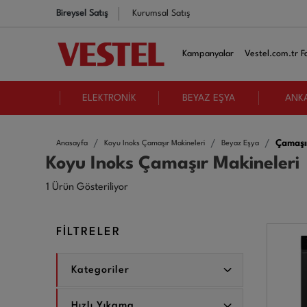
Bireysel Satış
Kurumsal Satış
Kampanyalar
Vestel.com.tr Fa
ELEKTRONİK
BEYAZ EŞYA
ANK
Çamaşır
Anasayfa
Koyu Inoks Çamaşır Makineleri
Beyaz Eşya
Koyu Inoks Çamaşır Makineleri
1 Ürün Gösteriliyor
FİLTRELER
Kategoriler
Hızlı Yıkama