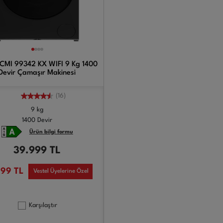
 CMI 99342 KX WIFI 9 Kg 1400
Devir Çamaşır Makinesi
(16)
9 kg
1400 Devir
Ürün bilgi formu
39.999
TL
999
TL
Vestel Üyelerine Özel
Karşılaştır