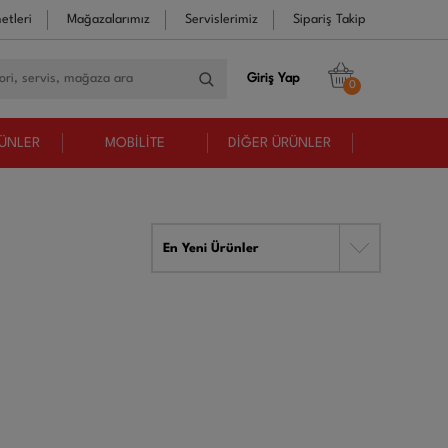
etleri
Mağazalarımız
Servislerimiz
Sipariş Takip
Giriş Yap
0
RÜNLER
MOBİLİTE
DİĞER ÜRÜNLER
En Yeni Ürünler