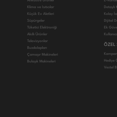
Ankastre Ürünler
E-Rand
Klima ve Isıtıcılar
Detaylı 
Küçük Ev Aletleri
Kolay İ
Süpürgeler
Dijital
Tüketici Elektroniği
Ek Güve
Akıllı Ürünler
Kullanıc
Televizyonlar
ÖZEL
Buzdolapları
Kampan
Çamaşır Makineleri
Hediye Ö
Bulaşık Makineleri
Vestel B