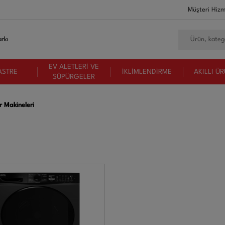
Müşteri Hizm
rkı
EV ALETLERİ VE
ASTRE
İKLİMLENDİRME
AKILLI Ü
SÜPÜRGELER
 Makineleri