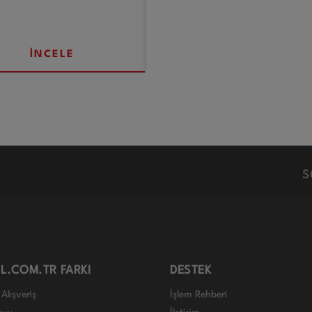
İNCELE
S
L.COM.TR FARKI
DESTEK
Alışveriş
İşlem Rehberi