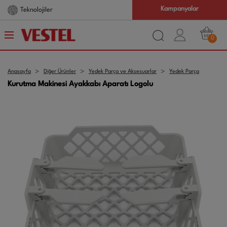
Kampanyalar
Teknolojiler
0
Anasayfa
Diğer Ürünler
Yedek Parça ve Aksesuarlar
Yedek Parça
Kurutma Makinesi Ayakkabı Aparatı Logolu