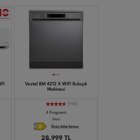
IFI
Vestel BM 4212 X WIFI Bulaşık
Makinesi
(968)
4 Programlı
Inox
Ürün bilgi formu
28.999
TL