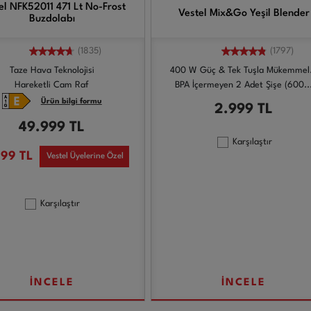
el NFK52011 471 Lt No-Frost
Vestel Mix&Go Yeşil Blender
Buzdolabı
(1835)
(1797)
Taze Hava Teknolojisi
400 W Güç & Tek Tuşla Mükemmel.
Hareketli Cam Raf
BPA İçermeyen 2 Adet Şişe (600..
Ürün bilgi formu
2.999
TL
49.999
TL
Karşılaştır
999
TL
Vestel Üyelerine Özel
Karşılaştır
İNCELE
İNCELE