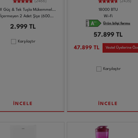
(2466)
(2435)
W Güç & Tek Tuşla Mükemmel...
18000 BTU
İçermeyen 2 Adet Şişe (600...
Wi-Fi
Ürün bilgi formu
2.999
TL
57.899
TL
Karşılaştır
47.899
TL
Vestel Üyelerine Öz
Karşılaştır
İNCELE
İNCELE