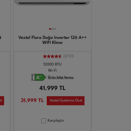
t
Vestel Flora Doğa Inverter 126 A++
WIFI Klima
(2721)
12000 BTU
Wi-Fi
Ürün bilgi formu
41.999
TL
31.999
TL
el
Vestel Üyelerine Özel
Karşılaştır