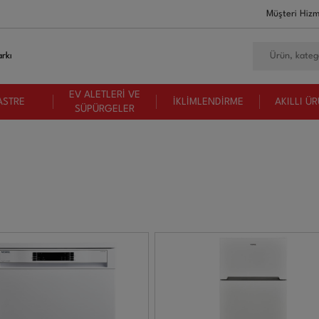
Müşteri Hizm
rkı
EV ALETLERİ VE
ASTRE
İKLİMLENDİRME
AKILLI Ü
SÜPÜRGELER