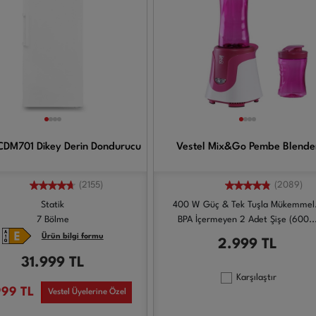
CDM701 Dikey Derin Dondurucu
Vestel Mix&Go Pembe Blende
(2155)
(2089)
Statik
400 W Güç & Tek Tuşla Mükemmel.
7 Bölme
BPA İçermeyen 2 Adet Şişe (600..
Ürün bilgi formu
2.999
TL
31.999
TL
Karşılaştır
999
TL
Vestel Üyelerine Özel