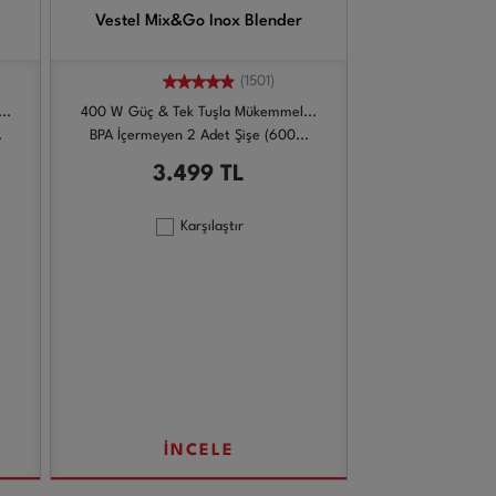
Vestel Mix&Go Inox Blender
(1501)
..
400 W Güç & Tek Tuşla Mükemmel...
.
BPA İçermeyen 2 Adet Şişe (600...
3.499
TL
Karşılaştır
İNCELE