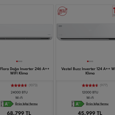
 Flora Doğa Inverter 246 A++
Vestel Buzz Inverter 124 A++ W
WIFI Klima
Klima
(1073)
(977)
24000 BTU
12000 BTU
Wi-Fi
Wi-Fi
Ürün bilgi formu
Ürün bilgi formu
68.799
TL
45.999
TL