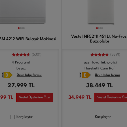
Vestel NF52111 451 Lt No-Fros
BM 4212 WIFI Bulaşık Makinesi
Buzdolabı
(5301)
(3891)
4 Programlı
Taze Hava Teknolojisi
Beyaz
Hareketli Cam Raf
Ürün bilgi formu
Ürün bilgi formu
27.999
TL
38.449
TL
999
TL
34.949
TL
Vestel Üyelerine Özel
Vestel Üyelerine Öz
Karşılaştır
Karşılaştır