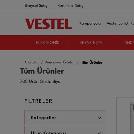
Bireysel Satış
Kurumsal Satış
Kampanyalar
Vestel.com.tr Fa
ELEKTRONİK
BEYAZ EŞYA
ANK
Tüm Ürünler
Anasayfa
Kampanyalı Ürünler
Tüm Ürünler
708 Ürün Gösteriliyor
FİLTRELER
Kategoriler
Ürün Kategorisi