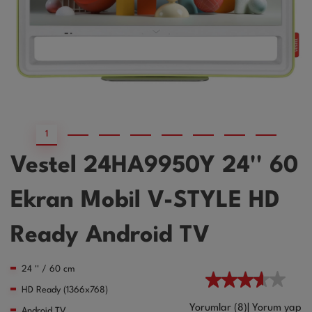
1
2
3
4
5
6
7
Vestel 24HA9950Y 24'' 60
Ekran Mobil V-STYLE HD
Ready Android TV
24 '' / 60 cm
HD Ready (1366x768)
Yorumlar (8)
|
Yorum yap
Android TV