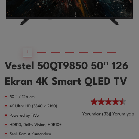
1
2
3
4
5
6
7
Vestel 50QT9850 50'' 126
Ekran 4K Smart QLED TV
50 '' / 126 cm
4K Ultra HD (3840 x 2160)
Yorumlar (33)
|
Yorum yap
Powered by TiVo
HDR10, Dolby Vision, HDR10+
Sesli Komut Kumandası