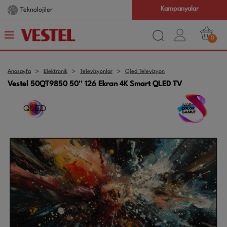
Kampanyalar
tr
Farkı
0
Anasayfa
Elektronik
Televizyonlar
Qled Televizyon
Vestel 50QT9850 50'' 126 Ekran 4K Smart QLED TV