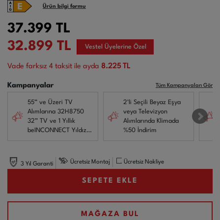
Ürün bilgi formu
37.399
TL
32.899
TL
Vestel Üyelerine Özel
Vade farksız
4
taksit ile ayda
8.225 TL
Kampanyalar
Tüm Kampanyaları Gör
55” ve Üzeri TV
2'li Seçili Beyaz Eşya
Alımlarına 32H8750
veya Televizyon
32” TV ve 1 Yıllık
Alımlarında Klimada
beINCONNECT Yıldız
%50 İndirim
Dolu Paket Hediye!
Ücretsiz Montaj
Ücretsiz Nakliye
3 Yıl Garanti
SEPETE EKLE
MAĞAZA BUL