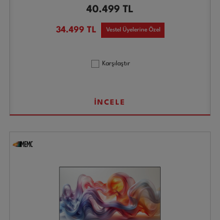
40.499
TL
34.499
TL
Vestel Üyelerine Özel
Karşılaştır
İNCELE