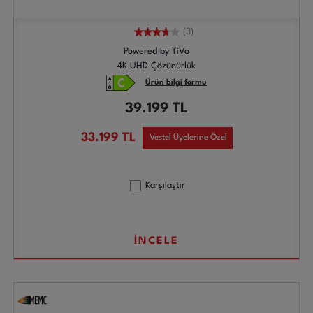
(3)
Powered by TiVo
4K UHD Çözünürlük
Ürün bilgi formu
39.199
TL
33.199
TL
Vestel Üyelerine Özel
Karşılaştır
İNCELE