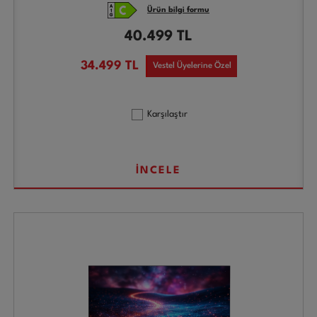
Ürün bilgi formu
40.499
TL
34.499
TL
Vestel Üyelerine Özel
Karşılaştır
İNCELE