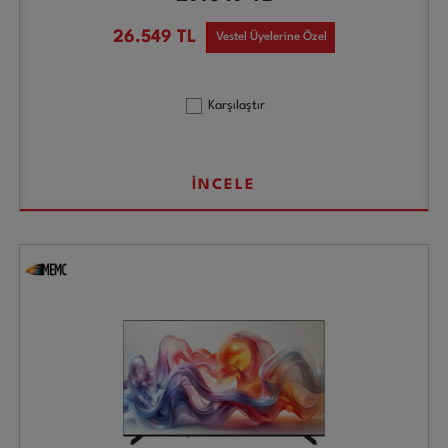
26.549
TL
Vestel Üyelerine Özel
Karşılaştır
İNCELE