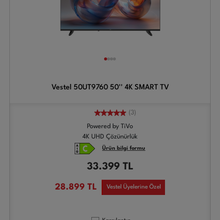
Vestel 50UT9760 50'' 4K SMART TV
(3)
Powered by TiVo
4K UHD Çözünürlük
Ürün bilgi formu
33.399
TL
28.899
TL
Vestel Üyelerine Özel