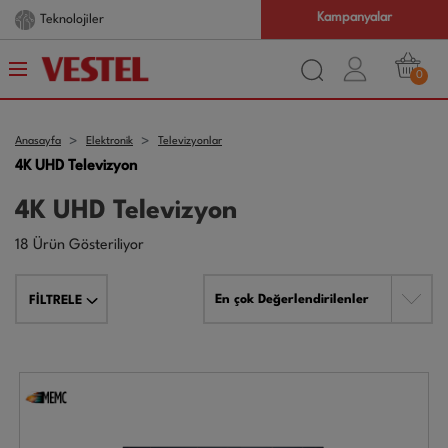
Kampanyalar
Com.tr
Farkı
0
Anasayfa
Elektronik
Televizyonlar
4K UHD Televizyon
4K UHD Televizyon
18 Ürün Gösteriliyor
En çok Değerlendirilenler
FİLTRELE