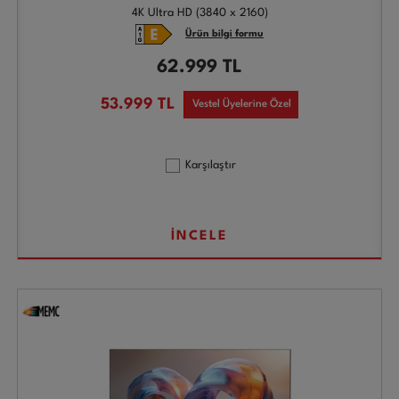
4K Ultra HD (3840 x 2160)
Ürün bilgi formu
62.999
TL
53.999
TL
Vestel Üyelerine Özel
Karşılaştır
İNCELE