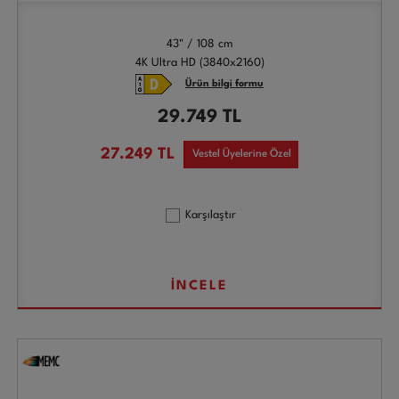
43" / 108 cm
4K Ultra HD (3840x2160)
Ürün bilgi formu
29.749
TL
27.249
TL
Vestel Üyelerine Özel
Karşılaştır
İNCELE