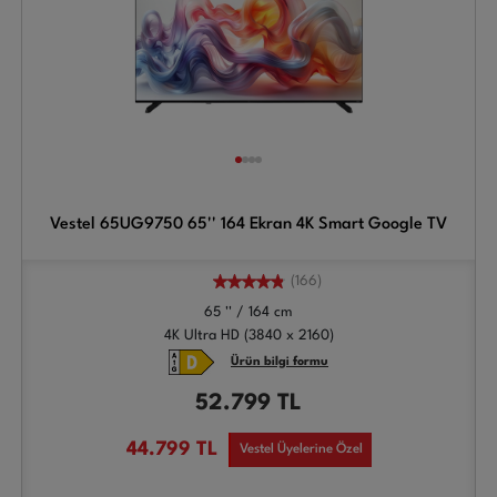
Vestel 65UG9750 65'' 164 Ekran 4K Smart Google TV
(166)
65 '' / 164 cm
4K Ultra HD (3840 x 2160)
Ürün bilgi formu
52.799
TL
44.799
TL
Vestel Üyelerine Özel