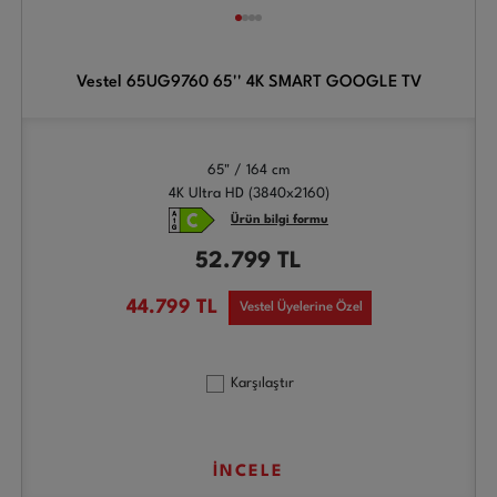
Vestel 65UG9760 65'' 4K SMART GOOGLE TV
65" / 164 cm
4K Ultra HD (3840x2160)
Ürün bilgi formu
52.799
TL
44.799
TL
Vestel Üyelerine Özel
Karşılaştır
İNCELE