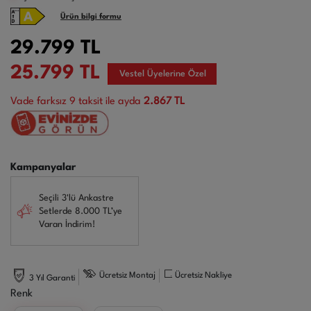
Ürün bilgi formu
29.799
TL
25.799
TL
Vestel Üyelerine Özel
Vade farksız
9
taksit ile ayda
2.867 TL
Kampanyalar
Seçili 3'lü Ankastre
Setlerde 8.000 TL’ye
Varan İndirim!
Ücretsiz Montaj
Ücretsiz Nakliye
3 Yıl Garanti
Renk