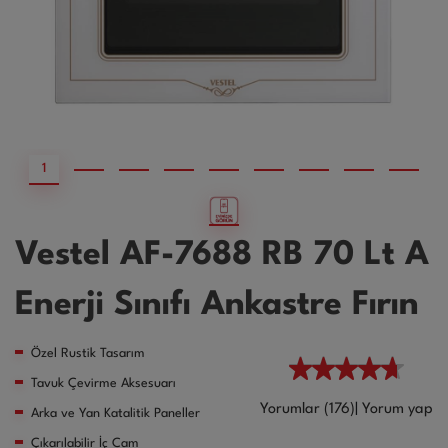
1
2
3
4
5
6
7
8
9
Vestel AF-7688 RB 70 Lt A
Enerji Sınıfı Ankastre Fırın
Özel Rustik Tasarım
Tavuk Çevirme Aksesuarı
Yorumlar (176)
|
Yorum yap
Arka ve Yan Katalitik Paneller
Çıkarılabilir İç Cam