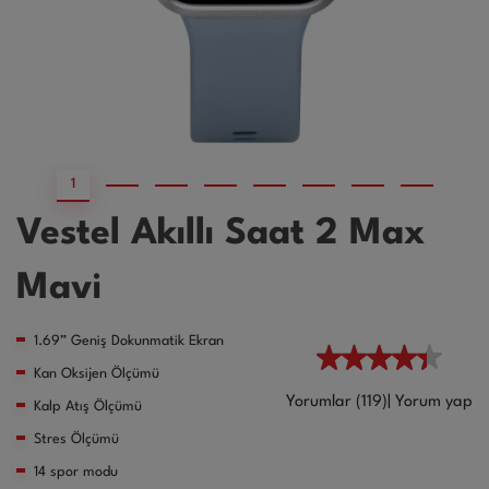
1
2
3
4
5
6
7
Vestel Akıllı Saat 2 Max
Mavi
1.69” Geniş Dokunmatik Ekran
Kan Oksijen Ölçümü
Yorumlar (119)
|
Yorum yap
Kalp Atış Ölçümü
Stres Ölçümü
14 spor modu