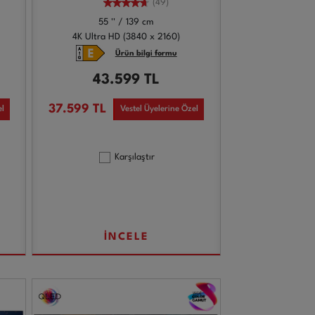
(49)
55 '' / 139 cm
4K Ultra HD (3840 x 2160)
Ürün bilgi formu
43.599
TL
37.599
TL
el
Vestel Üyelerine Özel
Karşılaştır
İNCELE