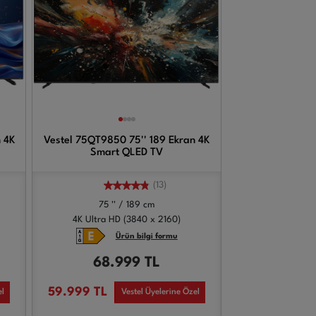
 4K
Vestel 75QT9850 75'' 189 Ekran 4K
Smart QLED TV
(13)
75 '' / 189 cm
4K Ultra HD (3840 x 2160)
Ürün bilgi formu
68.999
TL
59.999
TL
el
Vestel Üyelerine Özel