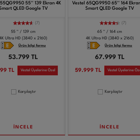
 55QG9950 55'' 139 Ekran 4K
Vestel 65QG9950 65'' 164 Ekra
Smart QLED Google TV
Smart QLED Google TV
(7)
(7)
55 '' / 139 cm
65 '' / 164 cm
4K Ultra HD (3840 x 2160)
4K Ultra HD (3840 x 2160)
Ürün bilgi formu
Ürün bilgi formu
53.799
TL
67.999
TL
799
TL
59.999
TL
Vestel Üyelerine Özel
Vestel Üyelerine Öz
Karşılaştır
Karşılaştır
İNCELE
İNCELE