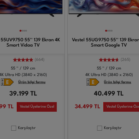
 55UV9750 55'' 139 Ekran 4K
Vestel 55UG9750 55'' 139 Ekra
Smart Vidaa TV
Smart Google TV
(664)
(265)
55 '' / 139 cm
55 '' / 139 cm
4K Ultra HD (3840 x 2160)
4K Ultra HD (3840 x 2160)
Ürün bilgi formu
Ürün bilgi formu
39.199
TL
40.499
TL
199
TL
34.499
TL
Vestel Üyelerine Özel
Vestel Üyelerine Öz
Karşılaştır
Karşılaştır