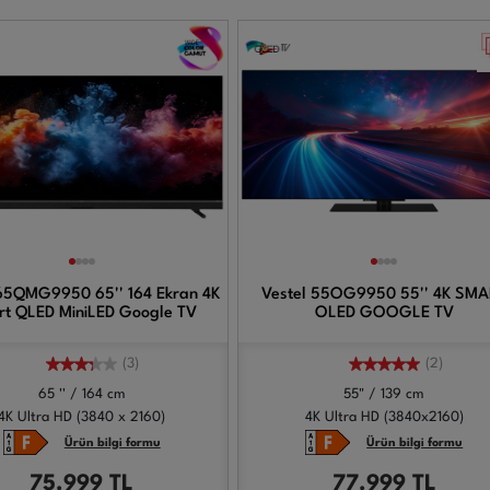
 65QMG9950 65'' 164 Ekran 4K
Vestel 55OG9950 55'' 4K SM
t QLED MiniLED Google TV
OLED GOOGLE TV
(3)
(2)
65 '' / 164 cm
55" / 139 cm
4K Ultra HD (3840 x 2160)
4K Ultra HD (3840x2160)
Ürün bilgi formu
Ürün bilgi formu
75.999
TL
77.999
TL