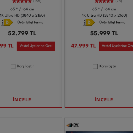
(165)
(75)
65 '' / 164 cm
65 '' / 164 cm
4K Ultra HD (3840 x 2160)
4K Ultra HD (3840 x 2160)
Ürün bilgi formu
Ürün bilgi formu
52.799
TL
55.999
TL
799
TL
47.999
TL
Vestel Üyelerine Özel
Vestel Üyelerine Öz
Karşılaştır
Karşılaştır
İNCELE
İNCELE