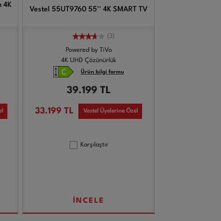
n 4K
Vestel 55UT9760 55'' 4K SMART TV
(3)
Powered by TiVo
4K UHD Çözünürlük
Ürün bilgi formu
39.199
TL
33.199
TL
el
Vestel Üyelerine Özel
Karşılaştır
İNCELE