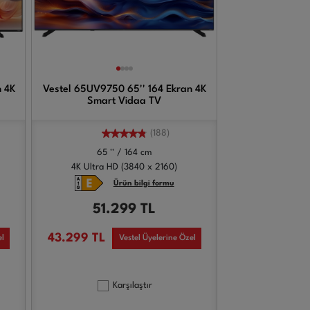
n 4K
Vestel 65UV9750 65'' 164 Ekran 4K
Smart Vidaa TV
(188)
65 '' / 164 cm
4K Ultra HD (3840 x 2160)
Ürün bilgi formu
51.299
TL
43.299
TL
el
Vestel Üyelerine Özel
Karşılaştır