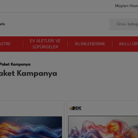
Müşteri Hizm
rkı
EV ALETLERİ VE
ASTRE
İKLİMLENDİRME
AKILLI Ü
SÜPÜRGELER
lu Paket Kampanya
u Paket Kampanya