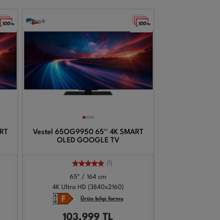
ART
Vestel 65OG9950 65'' 4K SMART
OLED GOOGLE TV
(1)
65" / 164 cm
4K Ultra HD (3840x2160)
Ürün bilgi formu
103.999
TL