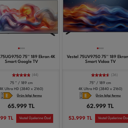
 75UG9750 75'' 189 Ekran 4K
Vestel 75UV9750 75'' 189 Ekran
Smart Google TV
Smart Vidaa TV
(44)
(36)
75 '' / 189 cm
75'' / 189 cm
4K Ultra HD (3840 x 2160)
4K Ultra HD (3840 x 2160)
Ürün bilgi formu
Ürün bilgi formu
65.999
TL
62.999
TL
999
TL
53.999
TL
Vestel Üyelerine Özel
Vestel Üyelerine Öz