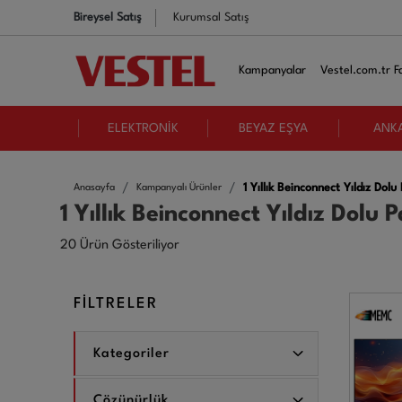
Bireysel Satış
Kurumsal Satış
Kampanyalar
Vestel.com.tr Fa
ELEKTRONİK
BEYAZ EŞYA
ANK
1 Yıllık Beinconnect Yıldız Do
Anasayfa
Kampanyalı Ürünler
1 Yıllık Beinconnect Yıldız Dol
20 Ürün Gösteriliyor
FİLTRELER
Kategoriler
Çözünürlük