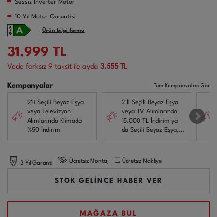
Sessiz Inverter Motor
10 Yıl Motor Garantisi
Ürün bilgi formu
31.999
TL
Vade farksız
9
taksit ile ayda
3.555 TL
Kampanyalar
Tüm Kampanyaları Gör
2'li Seçili Beyaz Eşya
2'li Seçili Beyaz Eşya
veya Televizyon
veya TV Alımlarında
Alımlarında Klimada
15.000 TL İndirim ya
%50 İndirim
da Seçili Beyaz Eşya,
Klima veya TV Alımları
yanında Kurutma
Makinesi veya Derin
Ücretsiz Montaj
Ücretsiz Nakliye
3 Yıl Garanti
Dondurucu alımında
17.500 TL İndirim!
STOK GELİNCE HABER VER
MAĞAZA BUL