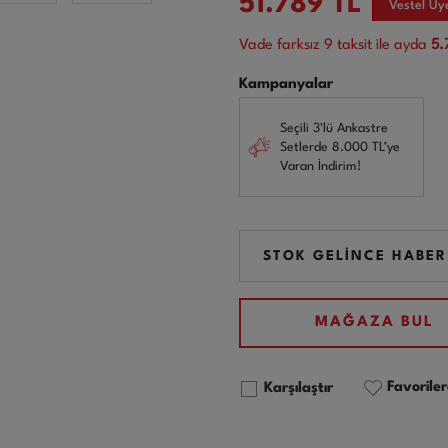
51.789
TL
Vestel Üy
Vade farksız
9
taksit ile ayda
5.
Kampanyalar
Seçili 3'lü Ankastre
Setlerde 8.000 TL’ye
Varan İndirim!
STOK GELİNCE HABER
MAĞAZA BUL
Favoriler
Karşılaştır