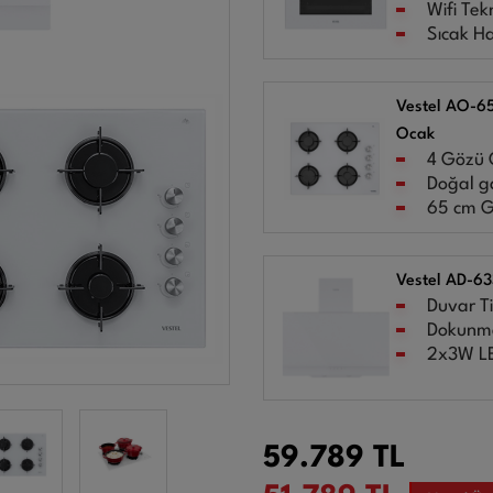
Wifi Tekn
Sıcak Ha
Vestel AO-65
Ocak
4 Gözü 
Doğal ga
65 cm Ge
Vestel AD-6
Duvar Ti
Dokunma
2x3W LE
59.789
TL