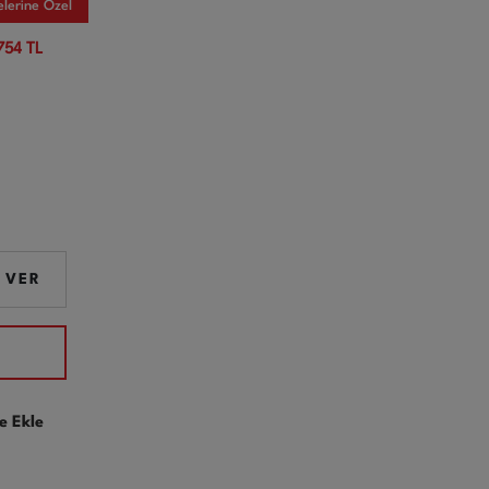
elerine Özel
754 TL
 VER
e Ekle