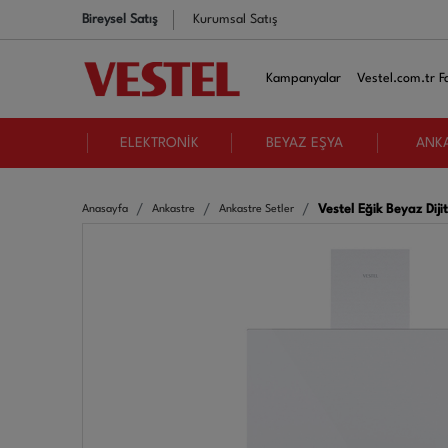
Bireysel Satış
Kurumsal Satış
Kampanyalar
Vestel.com.tr Fa
ELEKTRONİK
BEYAZ EŞYA
ANK
Vestel Eğik Beyaz Dijit
Anasayfa
Ankastre
Ankastre Setler