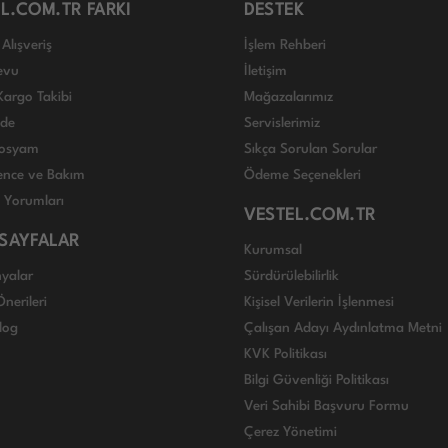
L.COM.TR FARKI
DESTEK
Alışveriş
İşlem Rehberi
evu
İletişim
Kargo Takibi
Mağazalarımız
ade
Servislerimiz
 Dosyam
Sıkça Sorulan Sorular
nce ve Bakım
Ödeme Seçenekleri
ı Yorumları
VESTEL.COM.TR
 SAYFALAR
Kurumsal
yalar
Sürdürülebilirlik
nerileri
Kişisel Verilerin İşlenmesi
log
Çalışan Adayı Aydınlatma Metni
KVK Politikası
Bilgi Güvenliği Politikası
Veri Sahibi Başvuru Formu
Çerez Yönetimi