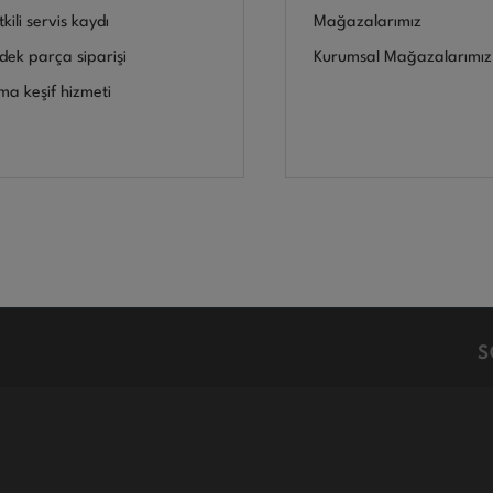
kili servis kaydı
Mağazalarımız
dek parça siparişi
Kurumsal Mağazalarımız
ima keşif hizmeti
S