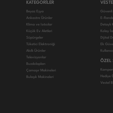
KATEGORİLER
VESTE
Beyaz Eşya
Güvenli 
Ankastre Ürünler
E-Rand
Klima ve Isıtıcılar
Detaylı 
Küçük Ev Aletleri
Kolay İ
Süpürgeler
Dijital
Tüketici Elektroniği
Ek Güve
Akıllı Ürünler
Kullanıc
Televizyonlar
ÖZEL
Buzdolapları
Kampan
Çamaşır Makineleri
Hediye Ö
Bulaşık Makineleri
Vestel B