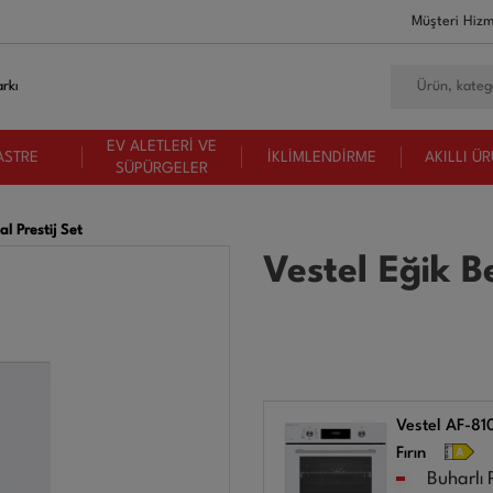
Müşteri Hizm
rkı
EV ALETLERİ VE
ASTRE
İKLİMLENDİRME
AKILLI Ü
SÜPÜRGELER
al Prestij Set
Vestel Eğik Be
Vestel AF-810
Fırın
Buharlı 