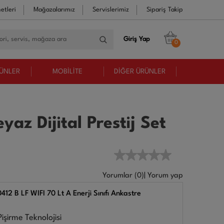
etleri
Mağazalarımız
Servislerimiz
Sipariş Takip
Giriş Yap
0
RÜNLER
MOBİLİTE
DİĞER ÜRÜNLER
yaz Dijital Prestij Set
Yorumlar (0)
|
Yorum yap
412 B LF WIFI 70 Lt A Enerji Sınıfı Ankastre
Pişirme Teknolojisi