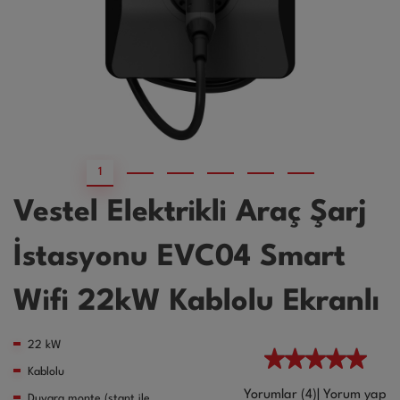
1
2
3
4
5
6
Vestel Elektrikli Araç Şarj
İstasyonu EVC04 Smart
Wifi 22kW Kablolu Ekranlı
22 kW
Kablolu
Yorumlar (4)
|
Yorum yap
Duvara monte (stant ile