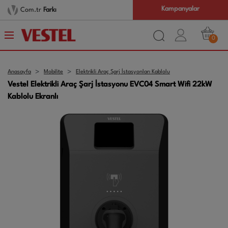
Kampanyalar
Com.tr
Farkı
0
Anasayfa
Mobilite
Elektrikli Araç Şarj İstasyonları Kablolu
Vestel Elektrikli Araç Şarj İstasyonu EVC04 Smart Wifi 22kW
Kablolu Ekranlı