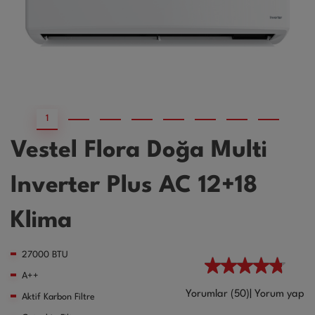
1
2
3
4
5
6
7
8
Vestel Flora Doğa Multi
Inverter Plus AC 12+18
Klima
27000 BTU
A++
Yorumlar (50)
|
Yorum yap
Aktif Karbon Filtre