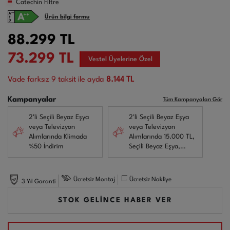
Catechin Filtre
Ürün bilgi formu
88.299
TL
73.299
TL
Vestel Üyelerine Özel
Vade farksız
9
taksit ile ayda
8.144 TL
Kampanyalar
Tüm Kampanyaları Gör
2'li Seçili Beyaz Eşya
2'li Seçili Beyaz Eşya
veya Televizyon
veya Televizyon
Alımlarında Klimada
Alımlarında 15.000 TL,
%50 İndirim
Seçili Beyaz Eşya,
Klima, Televizyon
alımları yanında
Kurutma Makinesi veya
Ücretsiz Montaj
Ücretsiz Nakliye
3 Yıl Garanti
Derin Dondurucu
alımlarında ise 17.500
STOK GELİNCE HABER VER
TL İndirim!